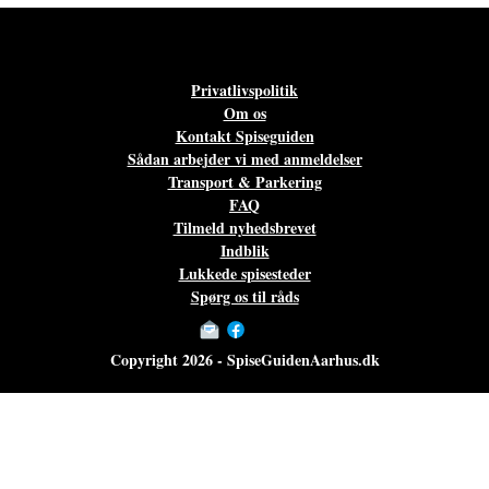
Privatlivspolitik
Om os
Kontakt Spiseguiden
Sådan arbejder vi med anmeldelser
Transport & Parkering
FAQ
Tilmeld nyhedsbrevet
Indblik
Lukkede spisesteder
Spørg os til råds
Copyright 2026 - SpiseGuidenAarhus.dk