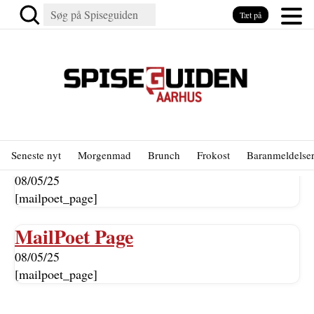
Tæt på
MailPoet Page
Seneste nyt
Morgenmad
Brunch
Frokost
Baranmeldelse
08/05/25
[mailpoet_page]
MailPoet Page
08/05/25
[mailpoet_page]