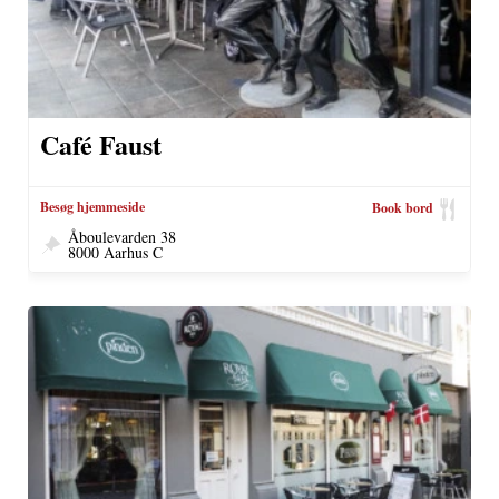
Café Faust
Besøg hjemmeside
Book bord
Åboulevarden 38
8000 Aarhus C