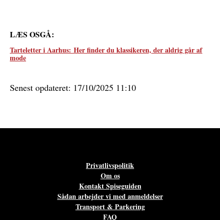
LÆS OSGÅ:
Tarteletter i Aarhus:
Her finder du klassikeren, der aldrig går af
mode
Senest opdateret: 17/10/2025 11:10
Privatlivspolitik
Om os
Kontakt Spiseguiden
Sådan arbejder vi med anmeldelser
Transport & Parkering
FAQ