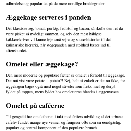
udbredelse og popularitet på de mere nordlige breddegrader.
Æggekage serveres i panden
Det klassiske æg, tomat, purløg, fedtstof og bacon, så skulle den ret da
være pisket så nydeligt sammen, og selv den mest håbløse
køkkenskriver vil kunne føje små sejre og succeshistorier til det
kulinariske hierarki, når stegepanden med stolthed bæres ind til
aftensbordet.
Omelet eller æggekage?
Den mere moderne og populære fætter er omelet i forhold til æggekage.
Det må vist være potato – potato?! Nej, helt så enkelt er det nu ikke, for
æggekagen bages også med noget stivelse som f.eks. mel og derpå
fyldet på toppen, mens fyldet hos omeletterne blandes i æggemassen.
Omelet på caféerne
Til gengæld har omeletbaren i takt med årtiers udvikling af det urbane
caféliv fundet mange nye venner og fungerer ofte som en uundgåelig,
populær og central komponent af den populære brunch.