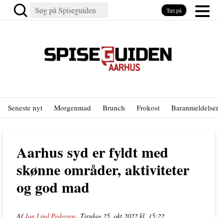
Tæt på
Seneste nyt
Morgenmad
Brunch
Frokost
Baranmeldelse
Aarhus syd er fyldt med
skønne områder, aktiviteter
og god mad
,
Af
Jan Lind Pedersen
Tirsdag 25. okt 2022 kl. 15:22