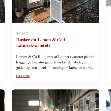
30/06/26
Husker du Lemon & Co i
Latinerkvarteret?
Lemon & Co lå i hjertet af Latinerkvarteret på den
hyggelige Badstuegade, hvor brostensbelagte
gader og små specialforretninger skabte en særlig
stemning. Det Henrik…
Læs mere