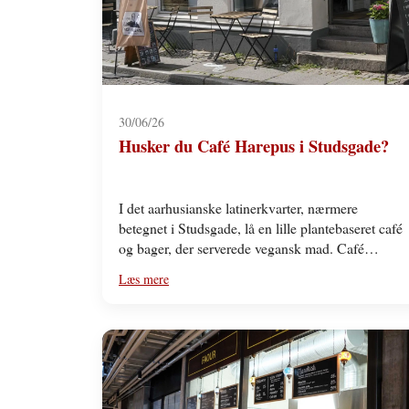
30/06/26
Husker du Café Harepus i Studsgade?
I det aarhusianske latinerkvarter, nærmere
betegnet i Studsgade, lå en lille plantebaseret café
og bager, der serverede vegansk mad. Café
Harepus var navnet. Klang…
Læs mere