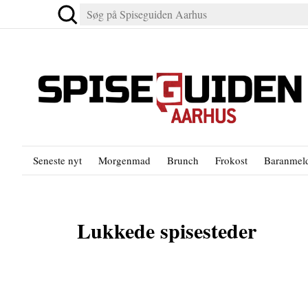
Seneste nyt
Morgenmad
Brunch
Frokost
Baranmeld
Lukkede spisesteder