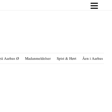
på Aarhus Ø
Madanmeldelser
Spist & Hørt
Åen i Aarhus
B