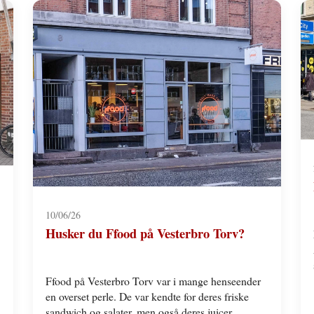
10/06/26
Husker du Ffood på Vesterbro Torv?
Ffood på Vesterbro Torv var i mange henseender
en overset perle. De var kendte for deres friske
sandwich og salater, men også deres juicer…