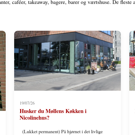
nter, caféer, takeaway, bagere, barer og værtshuse. De fleste 
19/07/26
Husker du Møllens Køkken i
Nicolinehus?
(Lukket permanent) På hjørnet i det livlige