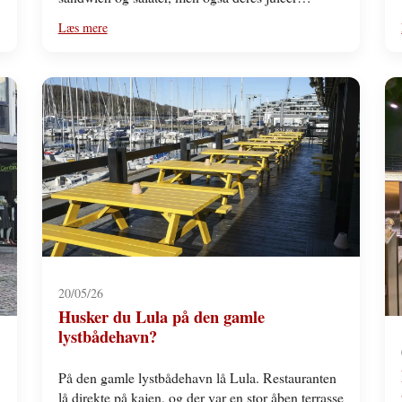
Læs mere
20/05/26
Husker du Lula på den gamle
lystbådehavn?
På den gamle lystbådehavn lå Lula. Restauranten
lå direkte på kajen, og der var en stor åben terrasse