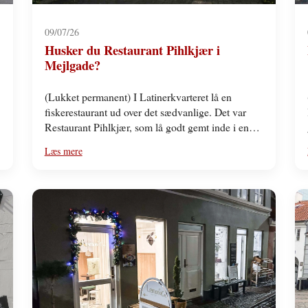
09/07/26
Husker du Restaurant Pihlkjær i
Mejlgade?
(Lukket permanent) I Latinerkvarteret lå en
fiskerestaurant ud over det sædvanlige. Det var
Restaurant Pihlkjær, som lå godt gemt inde i en
baggård i…
Læs mere