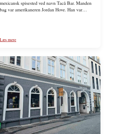
mexicansk spisested ved navn Tacå Bar. Manden
bag var amerikaneren Jordan Hove. Han var
uddannet kok,…
Læs mere