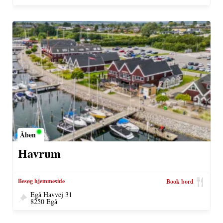
Åben
Havrum
Besøg hjemmeside
Book bord
Egå Havvej 31
8250 Egå