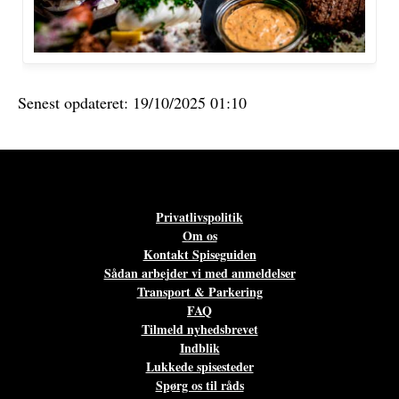
Senest opdateret: 19/10/2025 01:10
Privatlivspolitik
Om os
Kontakt Spiseguiden
Sådan arbejder vi med anmeldelser
Transport & Parkering
FAQ
Tilmeld nyhedsbrevet
Indblik
Lukkede spisesteder
Spørg os til råds