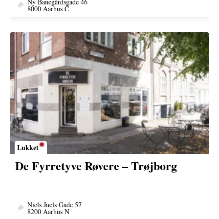
Ny Banegårdsgade 46
8000 Aarhus C
Lukket
​​De Fyrretyve Røvere – Trøjborg
Niels Juels Gade 57
8200 Aarhus N