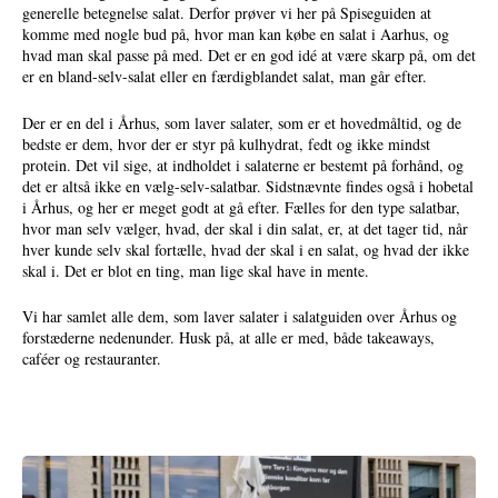
generelle betegnelse salat. Derfor prøver vi her på Spiseguiden at
komme med nogle bud på, hvor man kan købe en salat i Aarhus, og
hvad man skal passe på med. Det er en god idé at være skarp på, om det
er en bland-selv-salat eller en færdigblandet salat, man går efter.
Der er en del i Århus, som laver salater, som er et hovedmåltid, og de
bedste er dem, hvor der er styr på kulhydrat, fedt og ikke mindst
protein. Det vil sige, at indholdet i salaterne er bestemt på forhånd, og
det er altså ikke en vælg-selv-salatbar. Sidstnævnte findes også i hobetal
i Århus, og her er meget godt at gå efter. Fælles for den type salatbar,
hvor man selv vælger, hvad, der skal i din salat, er, at det tager tid, når
hver kunde selv skal fortælle, hvad der skal i en salat, og hvad der ikke
skal i. Det er blot en ting, man lige skal have in mente.
Vi har samlet alle dem, som laver salater i salatguiden over Århus og
forstæderne nedenunder. Husk på, at alle er med, både takeaways,
caféer og restauranter.