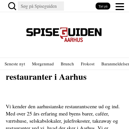
Tæt på
Spørg os om barer, caféer og
Seneste nyt
Morgenmad
Brunch
Frokost
Baranmeldelse
restauranter i Aarhus
Vi kender den aarhusianske restaurantscene ud og ind.
Med over 25 års erfaring med byens barer, caféer,
værtshuse, selskabslokaler, julefrokoster, takeaway og
restauranter ved vi, hvad der sker i Aarhus. Vi er