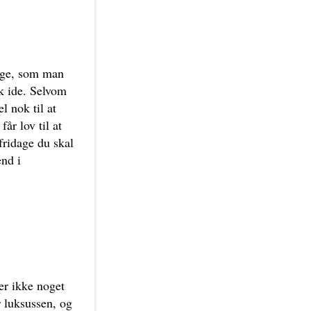
dage, som man
k ide. Selvom
l nok til at
r lov til at
fridage du skal
end i
er ikke noget
r luksussen, og