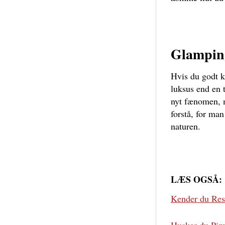
Glampin
Hvis du godt ka
luksus end en t
nyt fænomen, m
forstå, for ma
naturen.
LÆS OGSÅ:
Kender du Rest