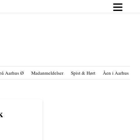
på Aarhus Ø
Madanmeldelser
Spist & Hørt
Åen i Aarhus
B
k