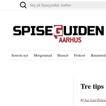
Seneste nyt
Morgenmad
Brunch
Frokost
Baranmeld
Tre tips
Af
Jan Lind Peder