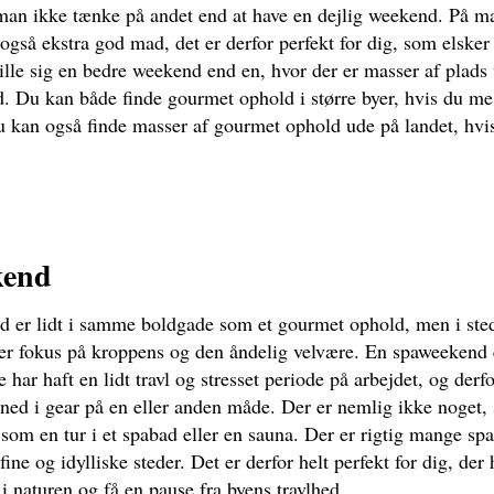
 man ikke tænke på andet end at have en dejlig weekend. På 
også ekstra god mad, det er derfor perfekt for dig, som elske
ille sig en bedre weekend end en, hvor der er masser af plads 
 Du kan både finde gourmet ophold i større byer, hvis du mest
u kan også finde masser af gourmet ophold ude på landet, hvis
kend
 er lidt i samme boldgade som et gourmet ophold, men i sted
er fokus på kroppens og den åndelig velvære. En spaweekend e
har haft en lidt travl og stresset periode på arbejdet, og derfo
ned i gear på en eller anden måde. Der er nemlig ikke noget,
 som en tur i et spabad eller en sauna. Der er rigtig mange spa
fine og idylliske steder. Det er derfor helt perfekt for dig, der 
i naturen og få en pause fra byens travlhed.