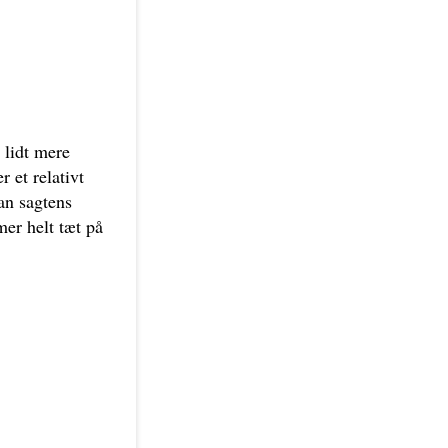
 lidt mere
 et relativt
an sagtens
mer helt tæt på