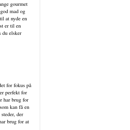
mange gourmet
r god mad og
til at nyde en
 er til en
 du elsker
et for fokus på
r perfekt for
r har brug for
 som kan få en
 steder, der
har brug for at