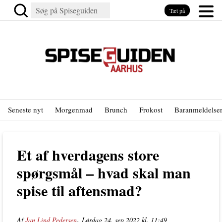
Tæt på
Seneste nyt
Morgenmad
Brunch
Frokost
Baranmeldelse
Et af hverdagens store
spørgsmål – hvad skal man
spise til aftensmad?
,
Af
Jan Lind Pedersen
Lørdag 24. sep 2022 kl. 11:49