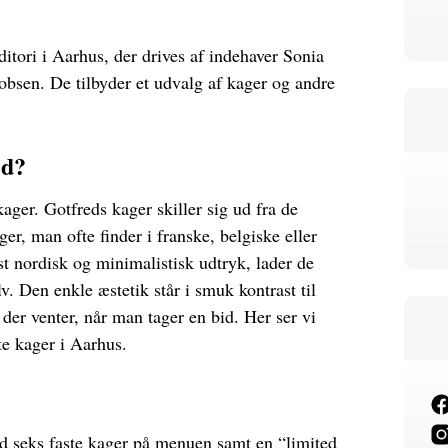
itori i Aarhus, der drives af indehaver Sonia
obsen. De tilbyder et udvalg af kager og andre
ed?
kager. Gotfreds kager skiller sig ud fra de
ger, man ofte finder i franske, belgiske eller
dst nordisk og minimalistisk udtryk, lader de
v. Den enkle æstetik står i smuk kontrast til
der venter, når man tager en bid. Her ser vi
te kager i Aarhus.
id seks faste kager på menuen samt en “limited