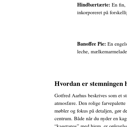
Hindbærtærte:
En fin,
inkorporeret på forskelli
Banoffee Pie:
En engels
leche, mælkemarmelade 
Hvordan er stemningen 
Gotfred Aarhus beskrives som et st
atmosfære. Den rolige farvepalette
møbler og fokus på detaljen, gør det
centrum. Både når du nyder en kage
“kagetapas” med hjem, er oplevelse