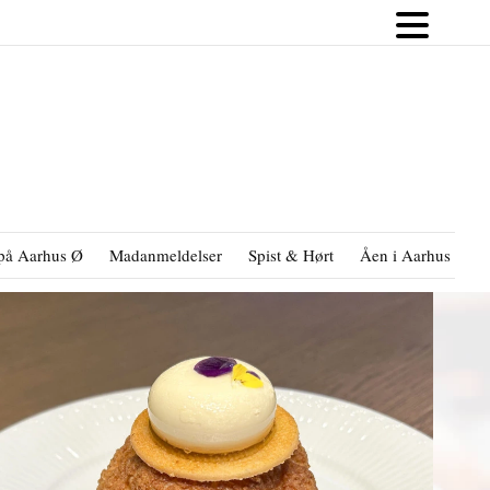
på Aarhus Ø
Madanmeldelser
Spist & Hørt
Åen i Aarhus
B