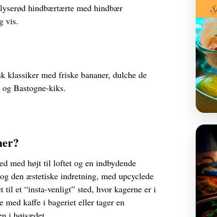
 lyserød hindbærtærte med hindbær
g vis.
k klassiker med friske bananer, dulche de
og Bastogne-kiks.
her?
ed med højt til loftet og en indbydende
 og den æstetiske indretning, med upcyclede
 til et “insta-venligt” sted, hvor kagerne er i
 med kaffe i bageriet eller tager en
n i højsædet.