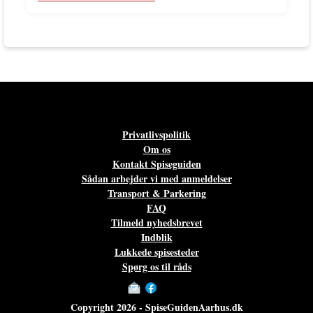
Privatlivspolitik
Om os
Kontakt Spiseguiden
Sådan arbejder vi med anmeldelser
Transport & Parkering
FAQ
Tilmeld nyhedsbrevet
Indblik
Lukkede spisesteder
Spørg os til råds
Copyright 2026 - SpiseGuidenAarhus.dk