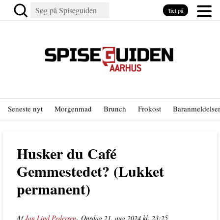
Tæt på
Seneste nyt
Morgenmad
Brunch
Frokost
Baranmeldelse
Husker du Café
Gemmestedet? (Lukket
permanent)
,
Af
Jan Lind Pedersen
Onsdag 21. aug 2024 kl. 23:25