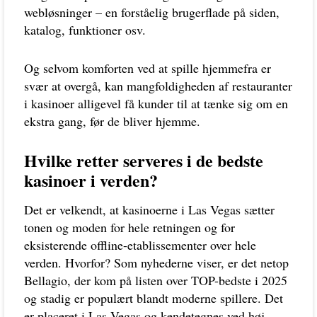
webløsninger – en forståelig brugerflade på siden,
katalog, funktioner osv.
Og selvom komforten ved at spille hjemmefra er
svær at overgå, kan mangfoldigheden af restauranter
i kasinoer alligevel få kunder til at tænke sig om en
ekstra gang, før de bliver hjemme.
Hvilke retter serveres i de bedste
kasinoer i verden?
Det er velkendt, at kasinoerne i Las Vegas sætter
tonen og moden for hele retningen og for
eksisterende offline-etablissementer over hele
verden. Hvorfor? Som nyhederne viser, er det netop
Bellagio, der kom på listen over TOP-bedste i 2025
og stadig er populært blandt moderne spillere. Det
er placeret i Las Vegas og kendetegnes ved høj