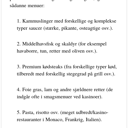
sådanne menuer:
Kammuslinger med forskellige og komplekse
typer saucer (stærke, pikante, osteagtige osv.).
Middelhavsfisk og skaldyr (for eksempel
havaborre, tun, retter med oliven osv.).
Premium kødsteaks (fra forskellige typer kød,
tilberedt med forskellig stegegrad på grill osv.).
Foie gras, lam og andre sjældnere retter (de
indgår ofte i smagsmenuer ved kasinoer).
Pasta, risotto osv. (meget udbredt/kasino-
restauranter i Monaco, Frankrig, Italien).