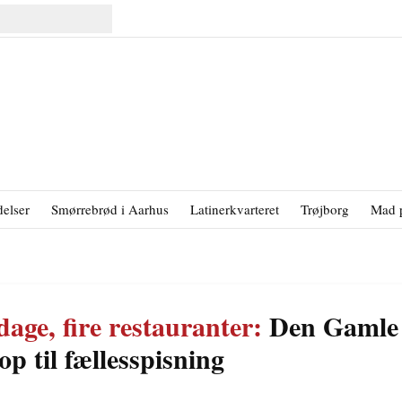
elser
Smørrebrød i Aarhus
Latinerkvarteret
Trøjborg
Mad 
sdage, fire restauranter:
Den Gamle
p til fællesspisning