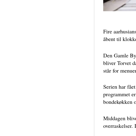
Fire aarhusian
åbent til klokk
Den Gamle By s
bliver Torvet d
står for menue
Serien har fået
programmet er 
bondekøkken og
Middagen blive
overraskelser. 