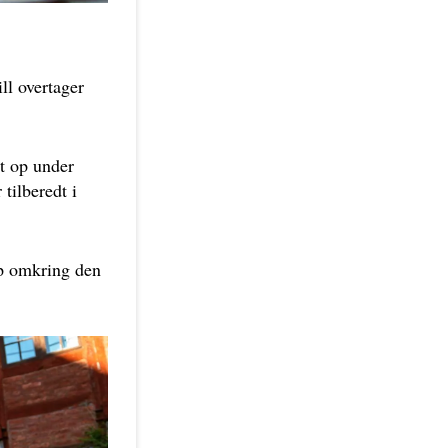
ll overtager
t op under
 tilberedt i
p omkring den