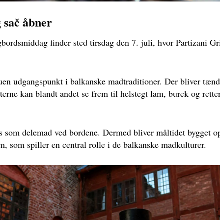
g sač åbner
bordsmiddag finder sted tirsdag den 7. juli, hvor Partizani Gri
en udgangspunkt i balkanske madtraditioner. Der bliver tænd
terne kan blandt andet se frem til helstegt lam, burek og retter
s som delemad ved bordene. Dermed bliver måltidet bygget o
m, som spiller en central rolle i de balkanske madkulturer.