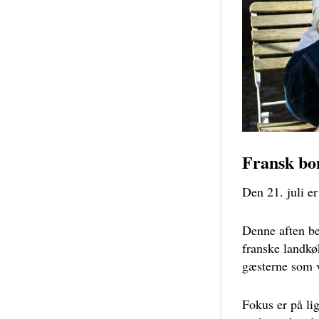
Fransk bo
Den 21. juli e
Denne aften be
franske landkø
gæsterne som 
Fokus er på li