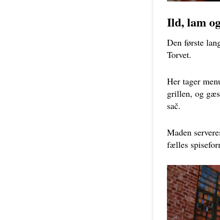
Ild, lam o
Den første lang
Torvet.
Her tager menu
grillen, og gæs
sač.
Maden servere
fælles spisefor