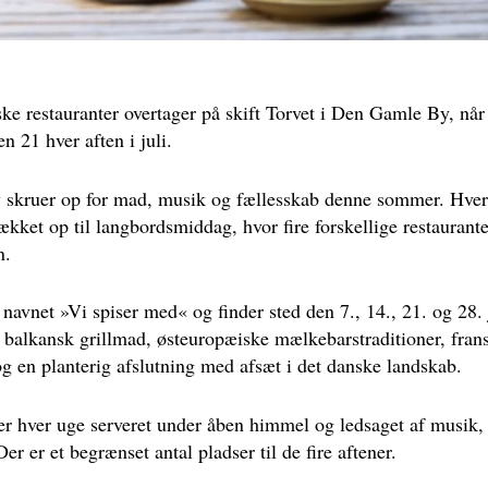
ske restauranter overtager på skift Torvet i Den Gamle By, nå
en 21 hver aften i juli.
kruer op for mad, musik og fællesskab denne sommer. Hver t
ækket op til langbordsmiddag, hvor fire forskellige restaurant
n.
 navnet »Vi spiser med« og finder sted den 7., 14., 21. og 28.
balkansk grillmad, østeuropæiske mælkebarstraditioner, fran
 en planterig afslutning med afsæt i det danske landskab.
r hver uge serveret under åben himmel og ledsaget af musik,
Der er et begrænset antal pladser til de fire aftener.