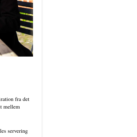
ation fra det
dt mellem
es servering