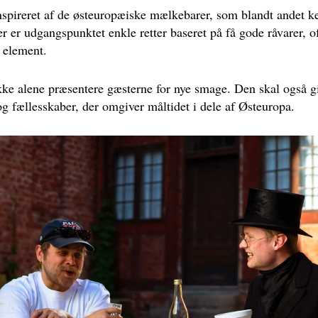
nspireret af de østeuropæiske mælkebarer, som blandt andet k
r er udgangspunktet enkle retter baseret på få gode råvarer,
t element.
kke alene præsentere gæsterne for nye smage. Den skal også gi
og fællesskaber, der omgiver måltidet i dele af Østeuropa.