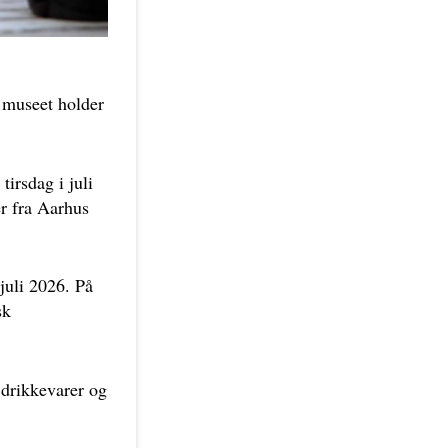
r museet holder
irsdag i juli
er fra Aarhus
 juli 2026. På
sk
 drikkevarer og