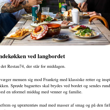
ndekøkken ved langbordet
r det Restau74, der står for middagen.
væger menuen sig mod Frankrig med klassiske retter og inspir
kken. Sprøde baguettes skal brydes ved bordet og sendes run
ved en uformel middag med venner og familie.
gefrem og uprætentiøs mad med masser af smag og på den fæll