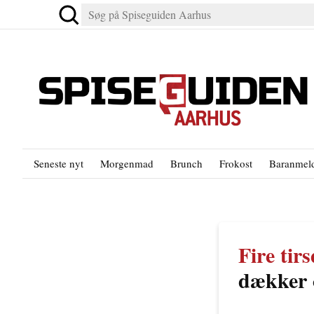
Seneste nyt
Morgenmad
Brunch
Frokost
Baranmeld
Fire tir
dækker o