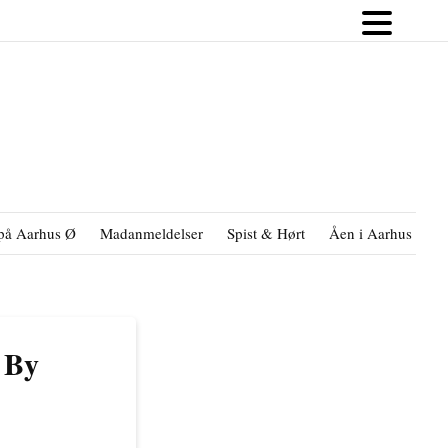
på Aarhus Ø
Madanmeldelser
Spist & Hørt
Åen i Aarhus
B
 By