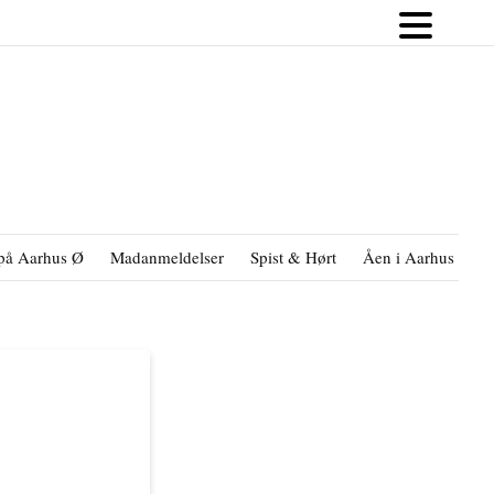
på Aarhus Ø
Madanmeldelser
Spist & Hørt
Åen i Aarhus
B