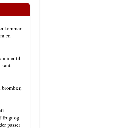
Den kommer
om en
nniner til
 kant. I
d brombær,
ft.
 frugt og
der passer