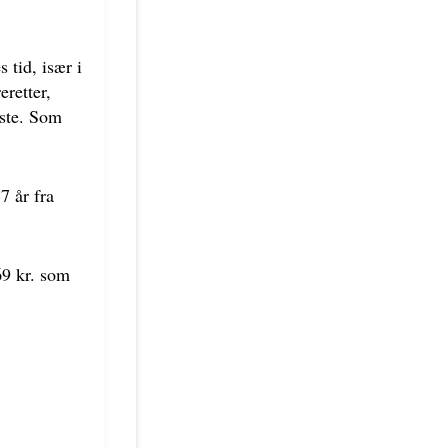
 tid, især i
eretter,
oste. Som
7 år fra
69 kr. som