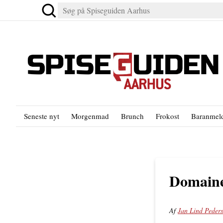
Seneste nyt
Morgenmad
Brunch
Frokost
Baranmeld
Domaine
Af
Jan Lind Peder