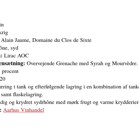
in
krig
Alain Jaume, Domaine du Clos de Sixte
ne, syd
:
Lirac AOC
nsætning:
Overvejende Grenache med Syrah og Mourvèdre.
 procent
20
ring i tank og efterfølgende lagring i en kombination af tank
 samt flaskelagring.
ldig og krydret sydrhône med mørk frugt og varme krydderier
:
Aarhus Vinhandel