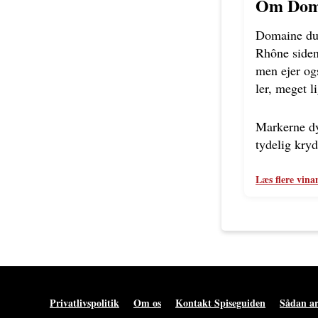
Om Doma
Domaine du 
Rhône siden
men ejer ogs
ler, meget l
Markerne dy
tydelig kry
Læs flere vina
Privatlivspolitik
Om os
Kontakt Spiseguiden
Sådan ar