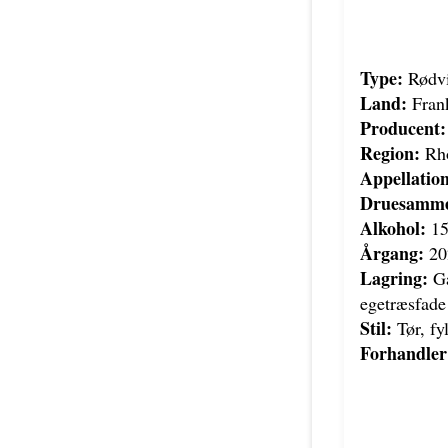
Type:
Rødv
Land:
Fran
Producent:
Region:
Rhô
Appellation
Druesamme
Alkohol:
15
Årgang:
20
Lagring:
Gæ
egetræsfade
Stil:
Tør, fy
Forhandler