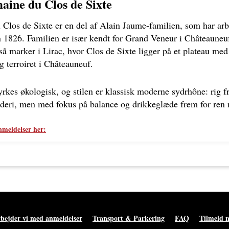
ine du Clos de Sixte
Clos de Sixte er en del af Alain Jaume-familien, som har arb
 1826. Familien er især kendt for Grand Veneur i Châteauneu
å marker i Lirac, hvor Clos de Sixte ligger på et plateau med
ig terroiret i Châteauneuf.
rkes økologisk, og stilen er klassisk moderne sydrhône: rig f
dderi, men med fokus på balance og drikkeglæde frem for ren 
nmeldelser her:
bejder vi med anmeldelser
Transport & Parkering
FAQ
Tilmeld 