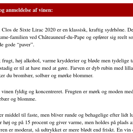
og anmeldelse af vinen:
Clos de Sixte Lirac 2020 er en klassisk, kraftig sydrhône. 
aume-familien ved Châteauneuf-du-Pape og opfører sig reelt s
l de gode “paver”.
frugt, høj alkohol, varme krydderier og bløde men tydelige ta
 stadig er til at have med at gøre. Farven er dyb rubin med lilla
er du brombær, solbær og mørke blommer.
 vinen fyldig og koncentreret. Frugten er mørk og moden me
sebær og blomme.
r middel til faste, men bliver runde og behagelige efter lidt lu
r høj og på 15 procent og giver varme, men holdes på plads af
ren er moderat, så udtrykket er mere blødt end friskt. En vin 