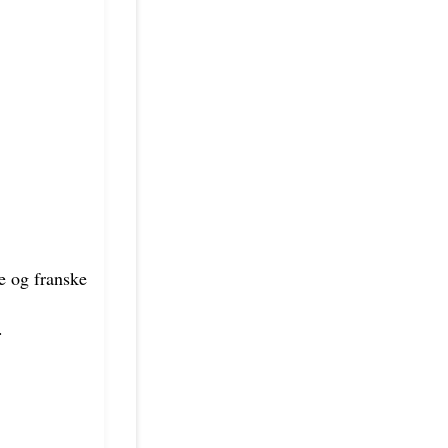
e og franske
.