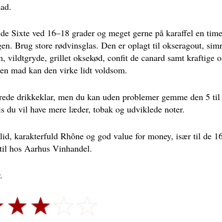
mad.
de Sixte ved 16–18 grader og meget gerne på karaffel en times
n. Brug store rødvinsglas. Den er oplagt til okseragout, simr
m, vildtgryde, grillet oksekød, confit de canard samt kraftige 
en mad kan den virke lidt voldsom.
erede drikkeklar, men du kan uden problemer gemme den 5 til 
is du vil have mere læder, tobak og udviklede noter.
lid, karakterfuld Rhône og god value for money, især til de 1
 til hos Aarhus Vinhandel.
.