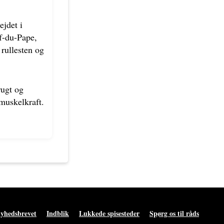
ejdet i
f-du-Pape,
 rullesten og
rugt og
muskelkraft.
nyhedsbrevet
Indblik
Lukkede spisesteder
Spørg os til råds