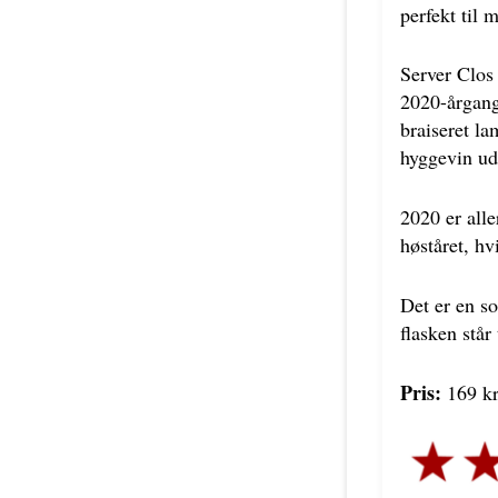
perfekt til 
Server Clos 
2020-årgange
braiseret la
hyggevin ud
2020 er all
høståret, hv
Det er en so
flasken står
Pris:
169 kr