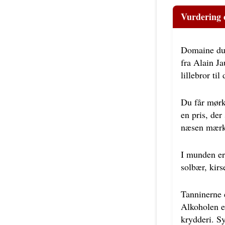
Vurdering 
Domaine du 
fra Alain J
lillebror ti
Du får mørk 
en pris, der
næsen mærk
I munden er
solbær, kir
Tanninerne e
Alkoholen e
krydderi. Sy