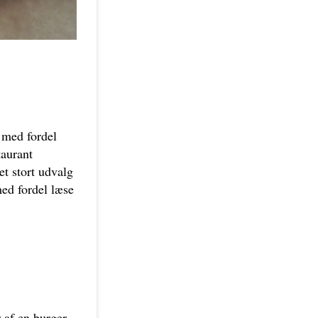
 med fordel
taurant
t stort udvalg
med fordel læse
 af en burger,