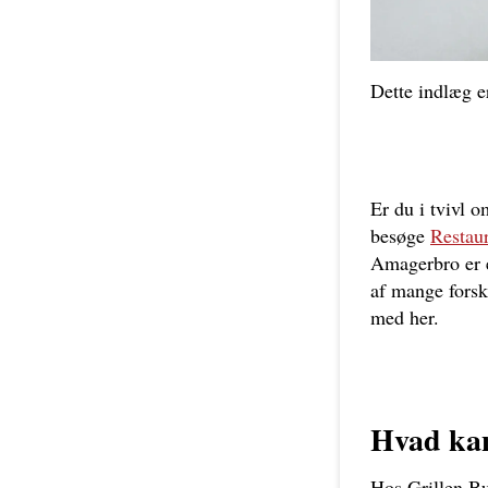
Dette indlæg e
Er du i tvivl 
besøge
Restau
Amagerbro er e
af mange forsk
med her.
Hvad kan
Hos Grillen Bur