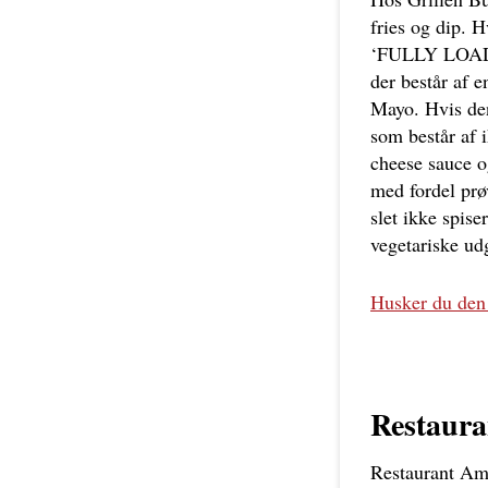
fries og dip. H
‘FULLY LOADED
der består af e
Mayo. Hvis de
som består af 
cheese sauce o
med fordel prø
slet ikke spise
vegetariske u
Husker du den
Restaura
Restaurant Amag