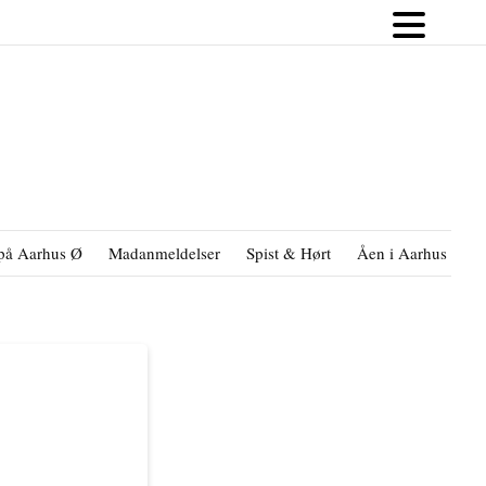
på Aarhus Ø
Madanmeldelser
Spist & Hørt
Åen i Aarhus
B