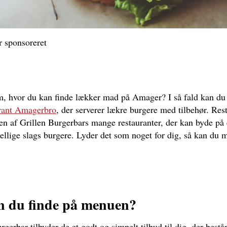
r sponsoreret
om, hvor du kan finde lækker mad på Amager? I så fald kan du
rant Amagerbro
, der serverer lækre burgere med tilbehør. Res
n af Grillen Burgerbars mange restauranter, der kan byde på e
ellige slags burgere. Lyder det som noget for dig, så kan du 
 du finde på menuen?
gerbar tilbyder de et godt og simpelt tilbud til dig, der består