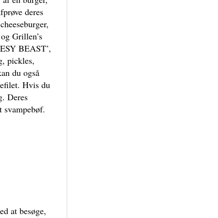
afprøve deres
cheeseburger,
 og Grillen’s
CHEESY BEAST’,
, pickles,
 kan du også
filet. Hvis du
ig. Deres
et svampebøf.
ted at besøge,