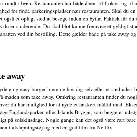
ur rundt i byen. Restauranten har både åbent til frokost og til
ighed for finde parkeringspladser nær restauranten. Skal du en
t også et oplagt sted at besøge inden en bytur. Faktisk får du
s du er studerende. Du skal blot kunne fremvise et gyldigt stu
rabatten ved din bestilling. Dette gælder både på take away og 
ake away
yde en greasy burger hjemme hos dig selv eller et sted ude i 
få maden som take away. Omkring restauranten finder du nog
hvor du har mulighed for at nyde et lækkert måltid mad. Eks
øge Englandsparken eller Islands Brygge, som begge er udsøgt
igt på solskinsdage. Nogle gange kan det også være rart bar
en i afslapningstøj og med en god film fra Netflix.