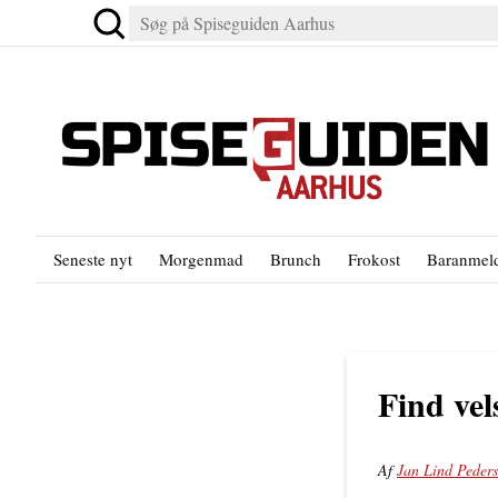
Seneste nyt
Morgenmad
Brunch
Frokost
Baranmeld
Find ve
Af
Jan Lind Peder