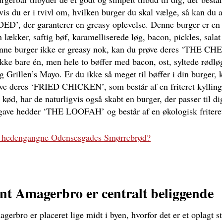
vis du er i tvivl om, hvilken burger du skal vælge, så kan du 
’, der garanterer en greasy oplevelse. Denne burger er en 
n lækker, saftig bøf, karamelliserede løg, bacon, pickles, salat
nne burger ikke er greasy nok, kan du prøve deres ‘THE 
ikke bare én, men hele to bøffer med bacon, ost, syltede rødløg
g Grillen’s Mayo. Er du ikke så meget til bøffer i din burger,
ve deres ‘FRIED CHICKEN’, som består af en friteret kyllinge
r kød, har de naturligvis også skabt en burger, der passer til d
dgave hedder ‘THE LOOFAH’ og består af en økologisk friter
 hedengangne Odensesgades Smørrebrød?
nt Amagerbro er centralt beliggende
erbro er placeret lige midt i byen, hvorfor det er et oplagt s