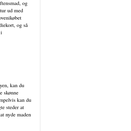
 aftensmad, og
 tur ud med
 ovenikøbet
diekort, og så
i
byen, kan du
le skønne
empelvis kan du
e steder at
e at nyde maden