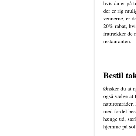
hvis du er på t
der er rig mul
vennerne, er de
20% rabat, hvi
fratrækker de 
restauranten.
Bestil t
Ønsker du at n
også vælge at 
naturområder, 
med fordel bes
hænge ud, særl
hjemme på sofa