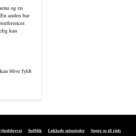
menu og en
. En anden bar
præferencer.
elig kan
kan blive fyldt
nyhedsbrevet
Indblik
Lukkede spisesteder
Spørg os til råds