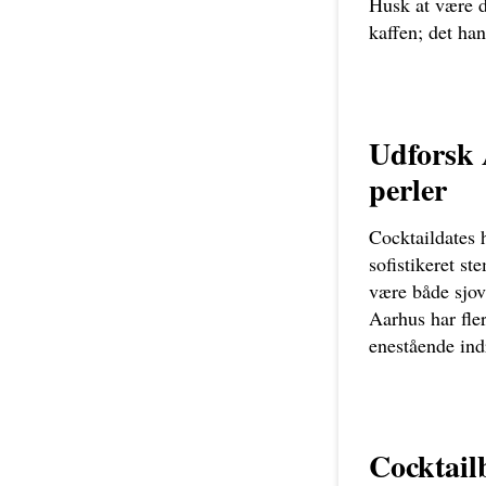
Husk at være d
kaffen; det ha
Udforsk 
perler
Cocktaildates 
sofistikeret s
være både sjov
Aarhus har fler
enestående ind
Cocktail