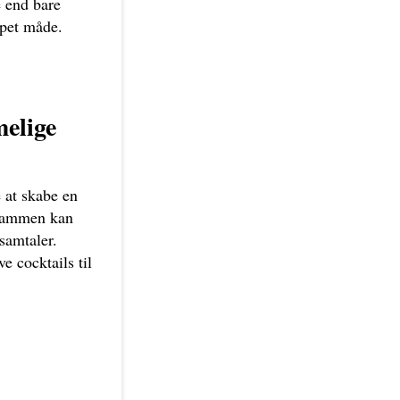
e end bare
ppet måde.
elige
 at skabe en
 sammen kan
samtaler.
e cocktails til