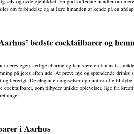
ig selv og nyde øjeblikket. En god kaffedate handler om mer
ndler om forbindelse og at lære hinanden at kende på en afsla
Aarhus’ bedste cocktailbarer og hemm
har deres egen særlige charme og kan være en fantastisk måde
temning på jeres aften ude. At prøve nye og spændende drinks
t og lærerigt. De elegante omgivelser opmuntrer ofte til dybe 
e cocktailbarer, som tilbyder unikke oplevelser, lige fra kreativ
retninger.
barer i Aarhus