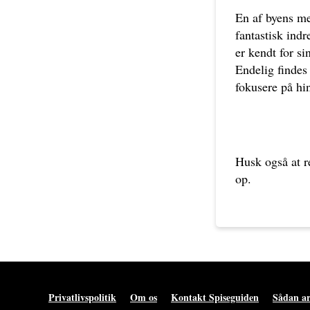
En af byens me
fantastisk ind
er kendt for si
Endelig findes
fokusere på hi
Husk også at r
op.
Privatlivspolitik
Om os
Kontakt Spiseguiden
Sådan ar