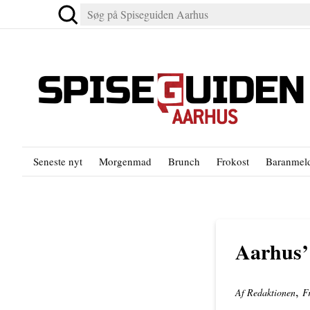
Seneste nyt
Morgenmad
Brunch
Frokost
Baranmeld
Aarhus’ 
,
Af Redaktionen
F