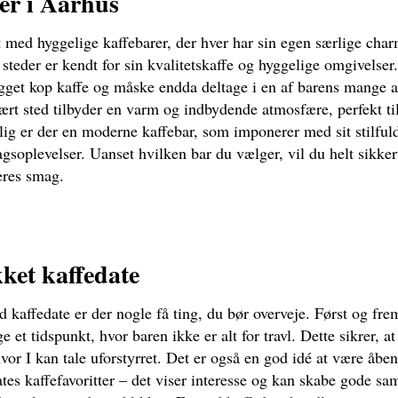
er i Aarhus
t med hyggelige kaffebarer, der hver har sin egen særlige char
steder er kendt for sin kvalitetskaffe og hyggelige omgivelse
gget kop kaffe og måske endda deltage i en af barens mange 
ært sted tilbyder en varm og indbydende atmosfære, perfekt ti
lig er der en moderne kaffebar, som imponerer med sit stilful
gsoplevelser. Uanset hvilken bar du vælger, vil du helt sikkert
jeres smag.
kket kaffedate
d kaffedate er der nogle få ting, du bør overveje. Først og fr
e et tidspunkt, hvor baren ikke er alt for travl. Dette sikrer, at
hvor I kan tale uforstyrret. Det er også en god idé at være åbe
tes kaffefavoritter – det viser interesse og kan skabe gode sa