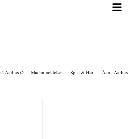
på Aarhus Ø
Madanmeldelser
Spist & Hørt
Åen i Aarhus
B