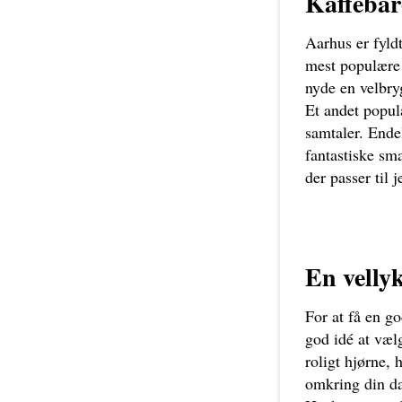
Kaffebar
Aarhus er fyld
mest populære 
nyde en velbry
Et andet popul
samtaler. Ende
fantastiske sma
der passer til 
En velly
For at få en go
god idé at vælg
roligt hjørne, 
omkring din da