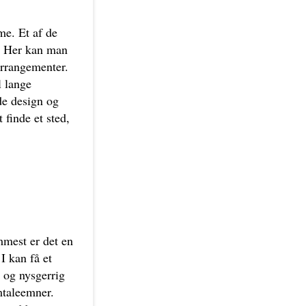
me. Et af de
r. Her kan man
arrangementer.
l lange
de design og
 finde et sted,
emmest er det en
 I kan få et
n og nysgerrig
mtaleemner.