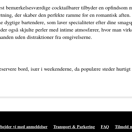
st bemærkelsesværdige cocktailbarer tilbyder en opfindsom 
retning, der skaber den perfekte ramme for en romantisk aften
ne dygtige bartendere, som laver specialiteter efter dine smags
 der også skjulte perler med intime atmosfærer, hvor man virk
nanden uden distraktioner fra omgivelserne.
eservere bord, især i weekenderne, da populære steder hurtigt 
bejder vi med anmeldelser
Transport & Parkering
FAQ
Tilmeld 