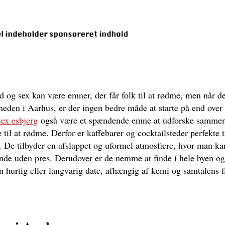
d og sex kan være emner, der får folk til at rødme, men når de
gheden i Aarhus, er der ingen bedre måde at starte på end over
ex esbjerg
også være et spændende emne at udforske sammen
til at rødme. Derfor er kaffebarer og cocktailsteder perfekte ti
e. De tilbyder en afslappet og uformel atmosfære, hvor man ka
nde uden pres. Derudover er de nemme at finde i hele byen og
n hurtig eller langvarig date, afhængig af kemi og samtalens f