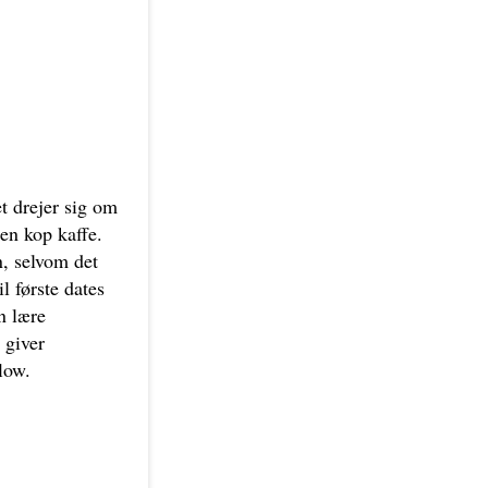
t drejer sig om
 en kop kaffe.
, selvom det
l første dates
n lære
 giver
low.