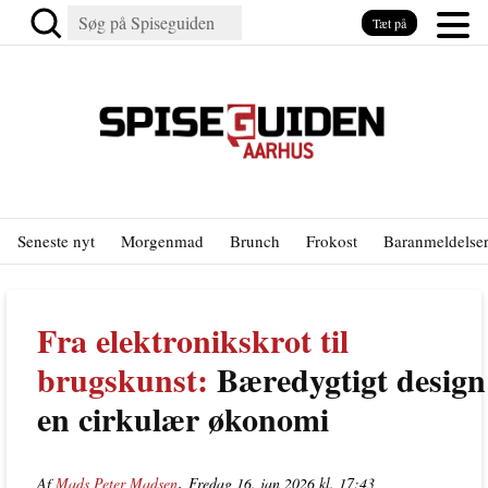
Tæt på
Seneste nyt
Morgenmad
Brunch
Frokost
Baranmeldelse
Fra elektronikskrot til
brugskunst:
Bæredygtigt design
en cirkulær økonomi
,
Af
Mads Peter Madsen
Fredag 16. jan 2026 kl. 17:43