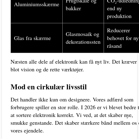
Frugtskåle og
CO₂-udlednin
Aluminiumsskærme
bakker
end ny
produktion
Reducerer
Glasmosaik og
Glas fra skærme
behovet for ny
dekorationssten
råsand
Næsten alle dele af elektronik kan få nyt liv. Det kræver
blot vision og de rette værktøjer.
Mod en cirkulær livsstil
Det handler ikke kun om designere. Vores adfærd som
forbrugere spiller en stor rolle. I 2026 er vi blevet bedre t
at sortere elektronik korrekt. Vi ved, at det skaber nye,
smukke genstande. Det skaber stærkere bånd mellem os
vores ejendele.