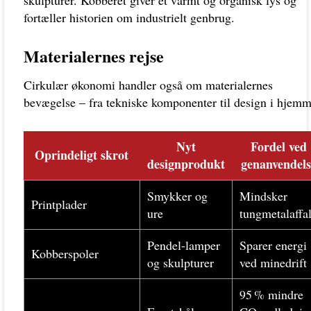
skulpturer. Kobberet giver et varmt og organisk lys og
fortæller historien om industrielt genbrug.
Materialernes rejse
Cirkulær økonomi handler også om materialernes
bevægelse – fra tekniske komponenter til design i hjemm
Nyt
Fordel ved
Oprindeligt skrot
designprodukt
genanvendels
Smykker og
Mindsker
Printplader
ure
tungmetalaffa
Pendel-lamper
Sparer energi
Kobberspoler
og skulpturer
ved minedrift
95 % mindre