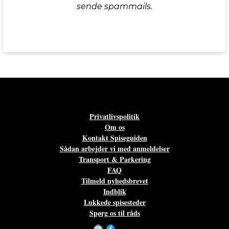
sende spammails.
Privatlivspolitik
Om os
Kontakt Spiseguiden
Sådan arbejder vi med anmeldelser
Transport & Parkering
FAQ
Tilmeld nyhedsbrevet
Indblik
Lukkede spisesteder
Spørg os til råds