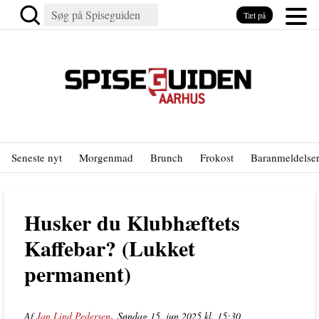
Tæt på
Seneste nyt
Morgenmad
Brunch
Frokost
Baranmeldelse
Husker du Klubhæftets
Kaffebar? (Lukket
permanent)
,
Af
Jan Lind Pedersen
Søndag 15. jun 2025 kl. 15:30