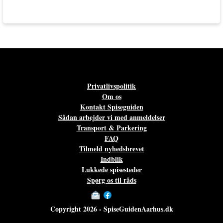
Privatlivspolitik
Om os
Kontakt Spiseguiden
Sådan arbejder vi med anmeldelser
Transport & Parkering
FAQ
Tilmeld nyhedsbrevet
Indblik
Lukkede spisesteder
Spørg os til råds
Copyright 2026 - SpiseGuidenAarhus.dk