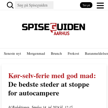
Tæt på
Seneste nyt
Morgenmad
Brunch
Frokost
Baranmeldelse
Kør-selv-ferie med god mad:
De bedste steder at stoppe
for autocampere
,
Af Redaktionen
Søndag 14. jul 2024 kl. 12:15