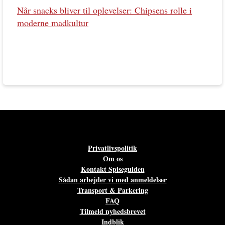
Når snacks bliver til oplevelser: Chipsens rolle i
moderne madkultur
Privatlivspolitik
Om os
Kontakt Spiseguiden
Sådan arbejder vi med anmeldelser
Transport & Parkering
FAQ
Tilmeld nyhedsbrevet
Indblik