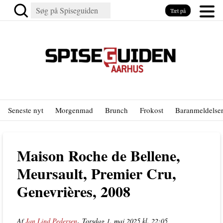
Tæt på
Seneste nyt
Morgenmad
Brunch
Frokost
Baranmeldelse
Maison Roche de Bellene,
Meursault, Premier Cru,
Genevrières, 2008
,
Af
Jan Lind Pedersen
Torsdag 1. maj 2025 kl. 22:05