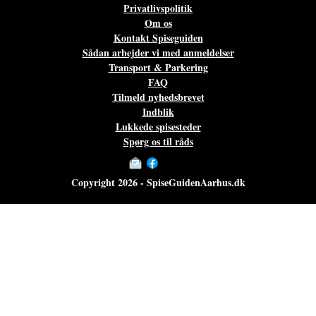
Privatlivspolitik
Om os
Kontakt Spiseguiden
Sådan arbejder vi med anmeldelser
Transport & Parkering
FAQ
Tilmeld nyhedsbrevet
Indblik
Lukkede spisesteder
Spørg os til råds
Copyright 2026 - SpiseGuidenAarhus.dk