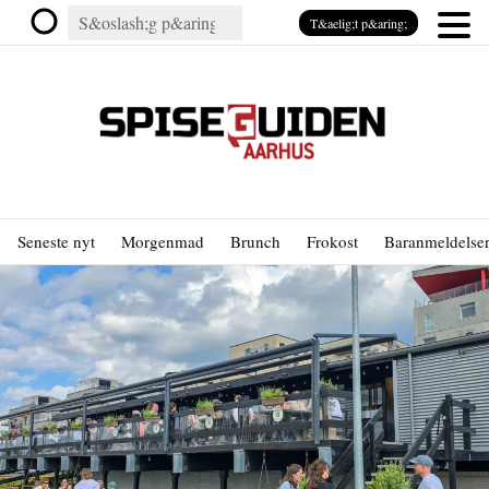
T&aelig;t p&aring;
Seneste nyt
Morgenmad
Brunch
Frokost
Baranmeldelse