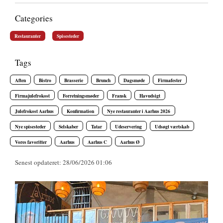
Categories
Restauranter
Spisesteder
Tags
Aften
Bistro
Brasserie
Brunch
Dagsmøde
Firmafester
Firmajulefrokost
Forretningsmøder
Fransk
Havudsigt
Julefrokost Aarhus
Konfirmation
Nye restauranter i Aarhus 2026
Nye spisesteder
Selskaber
Tatar
Udeservering
Udsøgt værtskab
Vores favoritter
Aarhus
Aarhus C
Aarhus Ø
Senest opdateret: 28/06/2026 01:06