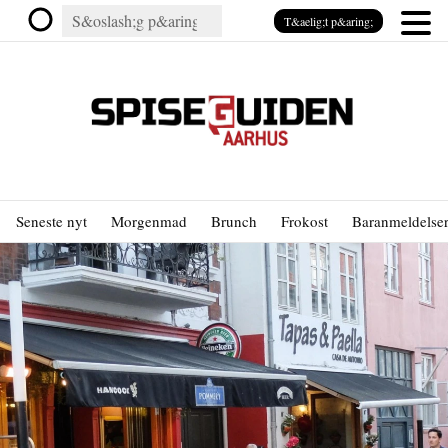
T&aelig;t p&aring;
Seneste nyt
Morgenmad
Brunch
Frokost
Baranmeldelse