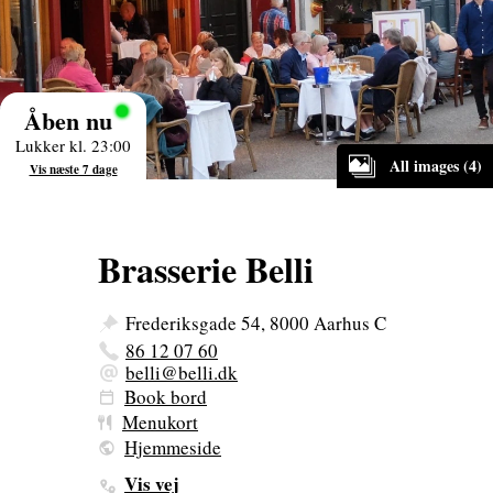
Åben nu
Lukker kl. 23:00
All images (4)
Vis næste 7 dage
Brasserie Belli
Frederiksgade 54, 8000 Aarhus C
86 12 07 60
belli@belli.dk
Book bord
Menukort
Hjemmeside
Vis vej