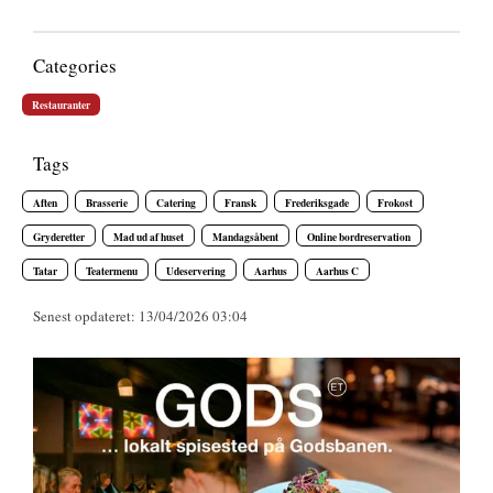
Categories
Restauranter
Tags
Aften
Brasserie
Catering
Fransk
Frederiksgade
Frokost
Gryderetter
Mad ud af huset
Mandagsåbent
Online bordreservation
Tatar
Teatermenu
Udeservering
Aarhus
Aarhus C
Senest opdateret: 13/04/2026 03:04