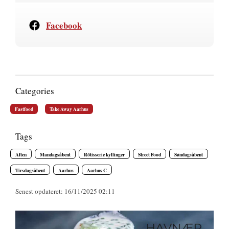
Facebook
Categories
Fastfood
Take Away Aarhus
Tags
Aften
Mandagsåbent
Rôtisserie kyllinger
Street Food
Søndagsåbent
Tirsdagsåbent
Aarhus
Aarhus C
Senest opdateret: 16/11/2025 02:11