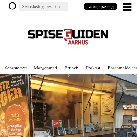
T&aelig;t p&aring;
Seneste nyt
Morgenmad
Brunch
Frokost
Baranmeldelse