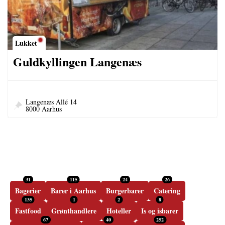
Lukket
Guldkyllingen Langenæs
Langenæs Allé 14
8000 Aarhus
31
115
24
26
Bagerier
Barer i Aarhus
Burgerbarer
Catering
135
1
2
8
Fastfood
Grønthandlere
Hoteller
Is og isbarer
67
40
252