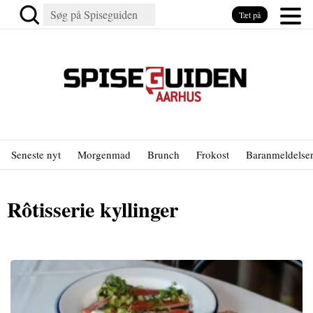
Tæt på
Seneste nyt
Morgenmad
Brunch
Frokost
Baranmeldelse
Rôtisserie kyllinger