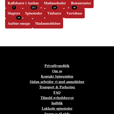
Kaffebarer i Aarhus
Madmarkeder
Restauranter
7
252
24
38
Slagtere
Spisesteder
Vinbarer
Værtshuse
19
Aarhus omegn
Madanmeldelser
Privatlivspolitik
Om os
Kontakt Spiseguiden
Sådan arbejder vi med anmeldelser
Transport & Parkering
FAQ
Tilmeld nyhedsbrevet
Indblik
Lukkede spisesteder
Spørg os til råds