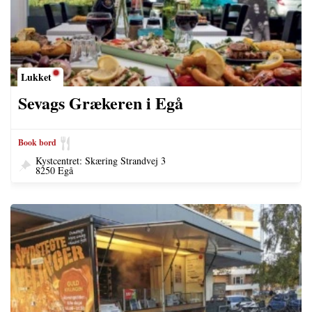
Lukket
Sevags Grækeren i Egå
Book bord
Kystcentret: Skæring Strandvej 3
8250 Egå