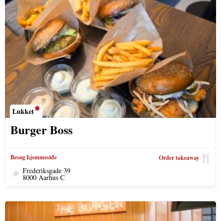
Lukket
Burger Boss
Besøg hjemmeside
Order takeaway
Frederiksgade 39
8000 Aarhus C