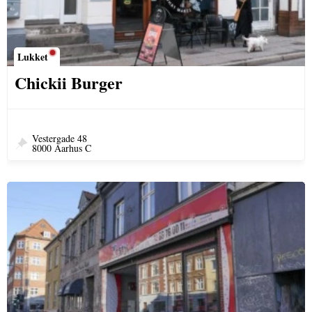
Lukket
Chickii Burger
Vestergade 48
8000 Aarhus C