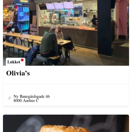
Lukket
Olivia’s
Ny Banegårdsgade 46
8000 Aarhus C