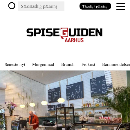
T&aelig;t p&aring;
Seneste nyt
Morgenmad
Brunch
Frokost
Baranmeldelse