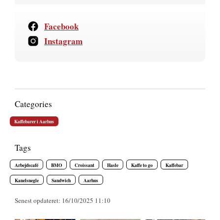
Facebook
Instagram
Categories
Kaffebarer i Aarhus
Tags
Arbejdscafé
BMO
Croissant
Hasle
Kaffe to go
Kaffebar
Kanelsnegle
Sandwich
Aarhus
Senest opdateret: 16/10/2025 11:10