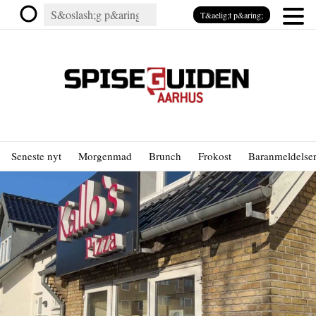
T&aelig;t p&aring;
Seneste nyt
Morgenmad
Brunch
Frokost
Baranmeldelse