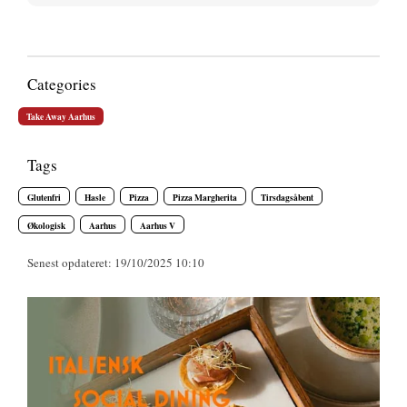
Categories
Take Away Aarhus
Tags
Glutenfri
Hasle
Pizza
Pizza Margherita
Tirsdagsåbent
Økologisk
Aarhus
Aarhus V
Senest opdateret: 19/10/2025 10:10