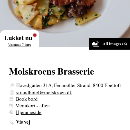
Lukket nu
All images (6)
Vis næste 7 dage
Molskroens Brasserie
Hovedgaden 31A, Femmøller Strand, 8400 Ebeltoft
strandhotel@molskroen.dk
Book bord
Menukort - aften
Hjemmeside
Vis vej