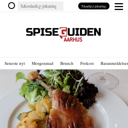
T&aelig;t p&aring;
Seneste nyt
Morgenmad
Brunch
Frokost
Baranmeldelse