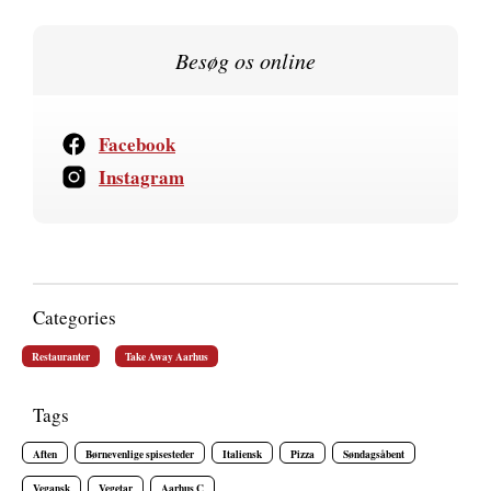
Besøg os online
Facebook
Instagram
Categories
Restauranter
Take Away Aarhus
Tags
Aften
Børnevenlige spisesteder
Italiensk
Pizza
Søndagsåbent
Vegansk
Vegetar
Aarhus C