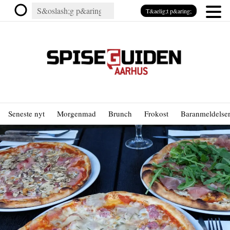
T&aelig;t p&aring;
Seneste nyt
Morgenmad
Brunch
Frokost
Baranmeldelse