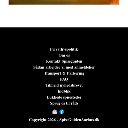
Privatlivspolitik
Om os
Kontakt Spiseguiden
Sådan arbejder vi med anmeldelser
Transport & Parkering
FAQ
Tilmeld nyhedsbrevet
Indblik
Lukkede spisesteder
Spørg os til råds
Copyright 2026 - SpiseGuidenAarhus.dk