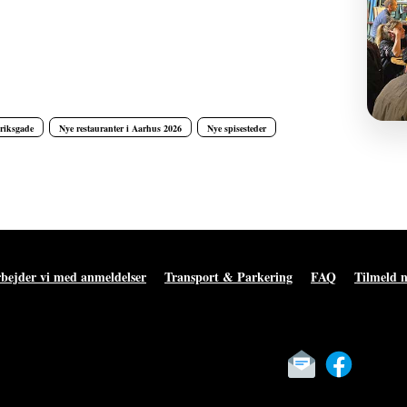
riksgade
Nye restauranter i Aarhus 2026
Nye spisesteder
bejder vi med anmeldelser
Transport & Parkering
FAQ
Tilmeld 