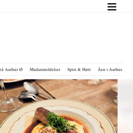
på Aarhus Ø
Madanmeldelser
Spist & Hørt
Åen i Aarhus
B