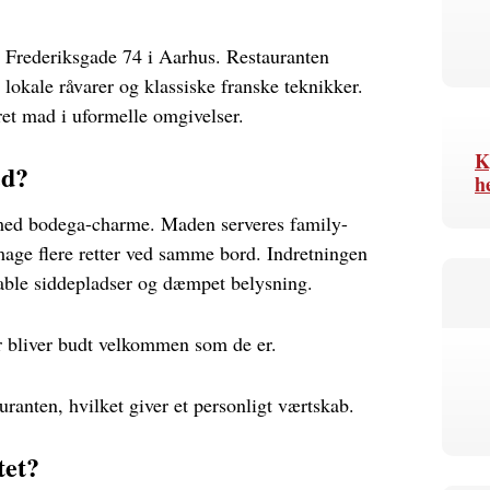
rederiksgade 74 i Aarhus. Restauranten
okale råvarer og klassiske franske teknikker.
ret mad i uformelle omgivelser.
K
ed?
h
ed bodega-charme. Maden serveres family-
mage flere retter ved samme bord. Indretningen
able siddepladser og dæmpet belysning.
r bliver budt velkommen som de er.
tauranten, hvilket giver et personligt værtskab.
tet?