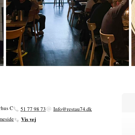
rhus C
51 77 98 73
Info@restau74.dk
meside
Vis vej