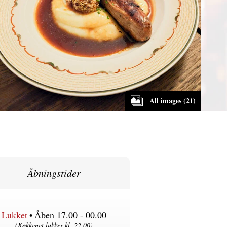
All images (21)
Åbningstider
Lukket
•
Åben 17.00 - 00.00
Køkkenet lukker kl. 22.00