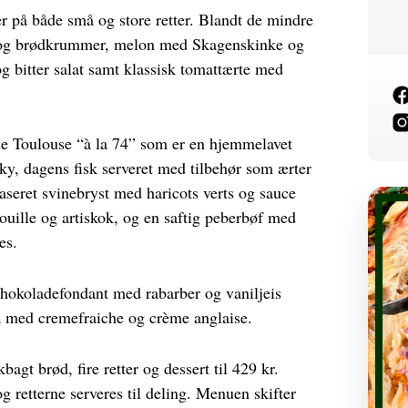
 på både små og store retter. Blandt de mindre
rk og brødkrummer, melon med Skagenskinke og
og bitter salat samt klassisk tomattærte med
 de Toulouse “à la 74” som er en hjemmelavet
ky, dagens fisk serveret med tilbehør som ærter
aseret svinebryst med haricots verts og sauce
ouille og artiskok, og en saftig peberbøf med
es.
chokoladefondant med rabarber og vaniljeis
a med cremefraiche og crème anglaise.
agt brød, fire retter og dessert til 429 kr.
retterne serveres til deling. Menuen skifter