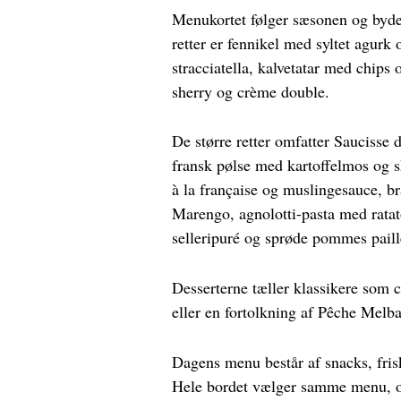
Menukortet følger sæsonen og byder
retter er fennikel med syltet agu
stracciatella, kalvetatar med chips 
sherry og crème double.
De større retter omfatter Saucisse
fransk pølse med kartoffelmos og s
à la française og muslingesauce, br
Marengo, agnolotti-pasta med ratat
selleripuré og sprøde pommes paill
Desserterne tæller klassikere som 
eller en fortolkning af Pêche Melb
Dagens menu består af snacks, friskb
Hele bordet vælger samme menu, og 