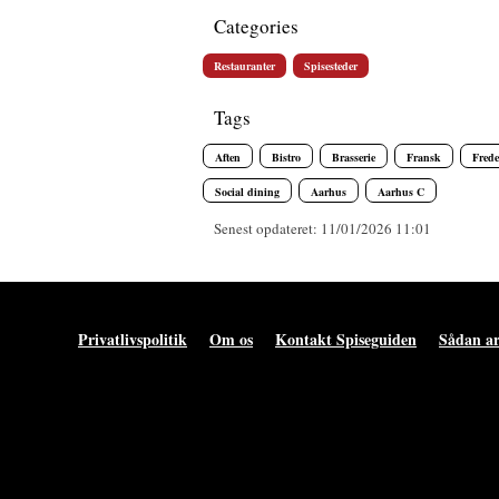
Categories
Restauranter
Spisesteder
Tags
Aften
Bistro
Brasserie
Fransk
Frede
Social dining
Aarhus
Aarhus C
Senest opdateret: 11/01/2026 11:01
Privatlivspolitik
Om os
Kontakt Spiseguiden
Sådan ar