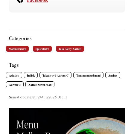
Categories
Madmarkeder
Spisesteder
Take Away Aarhus
Tags
Asiatisk
Indisk
Takeaway i Aarhus C
Tømmermændsmad
Aarhus
Aarhus C
Aarhus Street Food
Senest opdateret: 24/11/2025 01:11