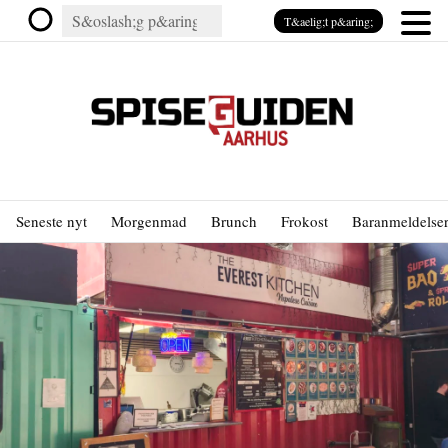
T&aelig;t p&aring;
Seneste nyt
Morgenmad
Brunch
Frokost
Baranmeldelse