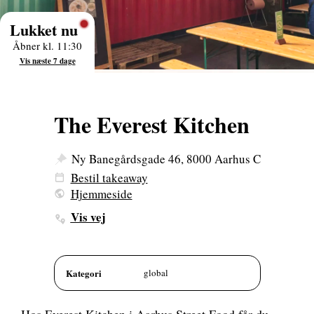
Lukket nu
Åbner kl. 11:30
Vis næste 7 dage
The Everest Kitchen
Ny Banegårdsgade 46, 8000 Aarhus C
Bestil takeaway
Hjemmeside
Vis vej
Kategori
global
Hos Everest Kitchen i Aarhus Street Food får du