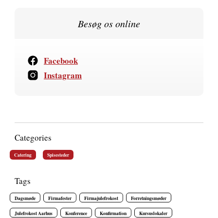
Besøg os online
Facebook
Instagram
Categories
Catering
Spisesteder
Tags
Dagsmøde
Firmafester
Firmajulefrokost
Forretningsmøder
Julefrokost Aarhus
Konference
Konfirmation
Kursuslokaler