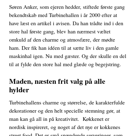
Søren Anker, som ejeren hedder, stiftede første gang
bekendtskab med Turbinehallen i år 2000 efter at
have læst en artikel i avisen. Da han trådte ind i den
store hal første gang, blev han nærmest væltet
omkuld af den charme og atmosfære, der mødte
ham. Der fik han idéen til at sætte liv i den gamle
maskinhal igen. Nu med gæster. Og der skulle en del
til at fylde den store hal med glæde og begejstring.
Maden, næsten frit valg på alle
hylder
Turbinehallens charme og størrelse, de karakterfulde
dekorationer og den helt specielle stemning gør, at
man kan gå all in på kreativitet.
Køkkenet er
nordisk inspireret, og noget af det nye er kokkenes
street food. Det er små spændende serveringer, som