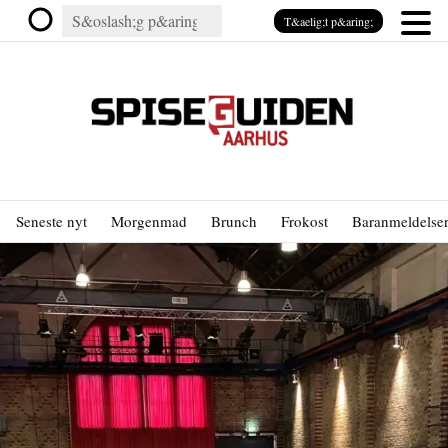
T&aelig;t p&aring;
Seneste nyt
Morgenmad
Brunch
Frokost
Baranmeldelse