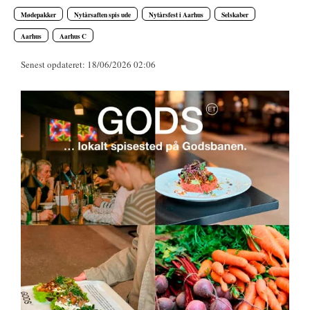
Mødepakker
Nytårsaften spis ude
Nytårsfest i Aarhus
Selskaber
Aarhus
Aarhus C
Senest opdateret: 18/06/2026 02:06