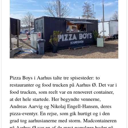
Pizza Boys i Aarhus talte tre spisesteder: to
restauranter og food trucken på Aarhus Ø. Det var i
food trucken, som reelt var en renoveret container,
at det hele startede. Her begyndte vennerne,
Andreas Aarvig og Nikolaj Engell-Hansen, deres
pizza-eventyr. En rejse, som gik hurtigt og i den
grad tog aarhusianerne med storm. Madcontaineren
på Aarhus Ø var en af de mest populære boder på