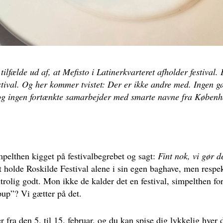
 tilfælde ud af, at Mefisto i Latinerkvarteret afholder festival.
tival. Og her kommer tvistet: Der er ikke andre med. Ingen g
og ingen fortænkte samarbejder med smarte navne fra Københ
mpelthen kigget på festivalbegrebet og sagt:
Fint nok, vi gør de
 at holde Roskilde Festival alene i sin egen baghave, men respek
utrolig godt. Mon ikke de kalder det en festival, simpelthen for
up”? Vi gætter på det.
r fra den 5. til 15. februar, og du kan spise dig lykkelig hver d