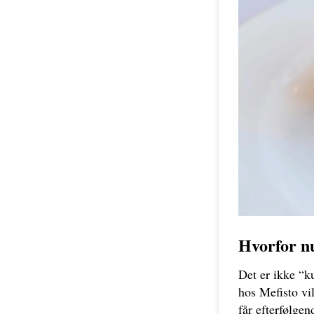
Hvorfor n
Det er ikke “ku
hos Mefisto vi
får efterfølgen