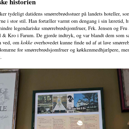
ske historien
er tydeligt datidens smørrebrødsstuer på landets hoteller, som
ne i stor stil. Han fortæller varmt om dengang i sin læretid, 
mindre legendariske smørrebrødsjomfruer, Frk. Jensen og Fru 
 & Kro i Farum. De gjorde indtryk, og var blandt dem som sa
n ved, om
kokke
overhovedet kunne finde ud af at lave smørre
et domæne for smørrebrødsjomfruer og køkkenmedhjælpere, men
g.