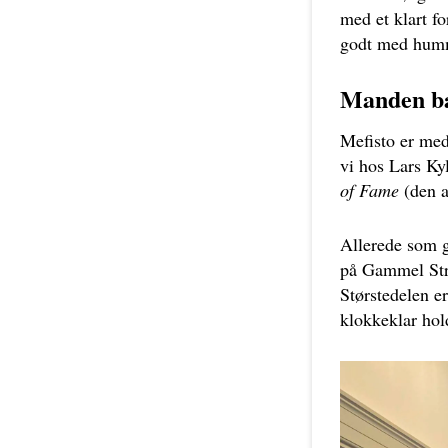
med et klart f
godt med hum
Manden ba
Mefisto er med 
vi hos Lars Ky
of Fame
(den a
Allerede som g
på Gammel Stra
Størstedelen er
klokkeklar hold