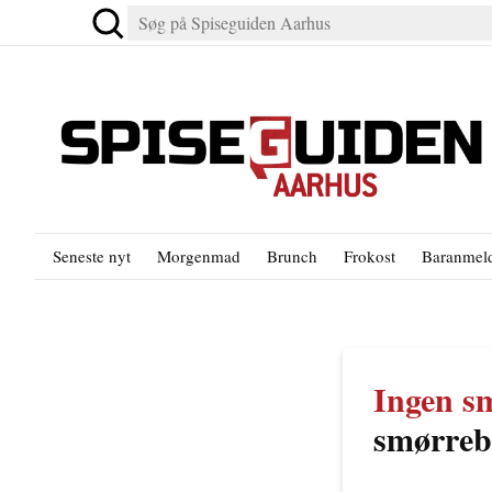
Seneste nyt
Morgenmad
Brunch
Frokost
Baranmeld
Ingen s
smørreb