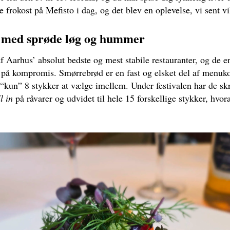
e frokost på Mefisto i dag, og det blev en oplevelse, vi sent 
 med sprøde løg og hummer
f Aarhus’ absolut bedste og mest stabile restauranter, og de e
å på kompromis. Smørrebrød er en fast og elsket del af menuk
 “kun” 8 stykker at vælge imellem. Under festivalen har de skr
l in
på råvarer og udvidet til hele 15 forskellige stykker, hvor