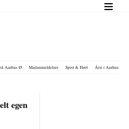
på Aarhus Ø
Madanmeldelser
Spist & Hørt
Åen i Aarhus
B
elt egen