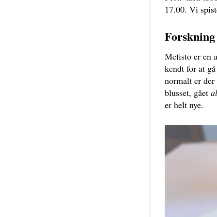
17.00. Vi spist
Forskning
Mefisto er en a
kendt for at g
normalt er der
blusset, gået
al
er helt nye.