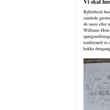
Vi skal hu
Kyllesbech husk
samlede gæster
de mere eller 
Williams Hotel
spørgsmålsteg
traditionelt 
kokke dengan