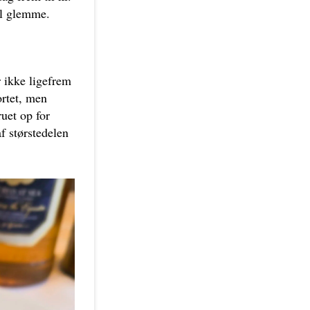
vil glemme.
r ikke ligefrem
ortet, men
uet op for
af størstedelen