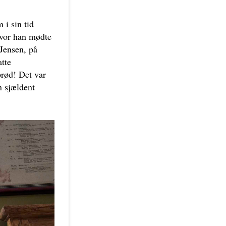
 i sin tid
hvor han mødte
Jensen, på
tte
brød! Det var
 sjældent