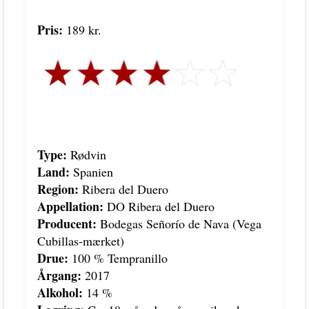
Pris:
189 kr.
Type:
Rødvin
Land:
Spanien
Region:
Ribera del Duero
Appellation:
DO Ribera del Duero
Producent:
Bodegas Señorío de Nava (Vega
Cubillas-mærket)
Drue:
100 % Tempranillo
Årgang:
2017
Alkohol:
14 %