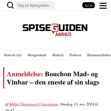
Tæt på
Seneste nyt
Morgenmad
Brunch
Frokost
Baranmeldelse
Anmeldelse:
Bouchon Mad- og
Vinbar – den eneste af sin slags
,
Af
Mikkel Stensgaard Christensen
Onsdag 13. nov 2024 kl.
16:42