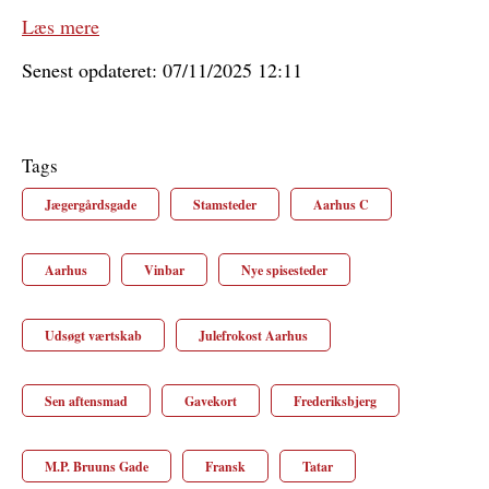
Læs mere
Senest opdateret: 07/11/2025 12:11
Tags
Jægergårdsgade
Stamsteder
Aarhus C
Aarhus
Vinbar
Nye spisesteder
Udsøgt værtskab
Julefrokost Aarhus
Sen aftensmad
Gavekort
Frederiksbjerg
M.P. Bruuns Gade
Fransk
Tatar