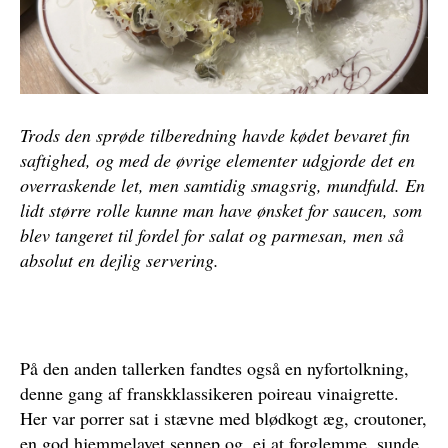
Trods den sprøde tilberedning havde kødet bevaret fin
saftighed, og med de øvrige elementer udgjorde det en
overraskende let, men samtidig smagsrig, mundfuld. En
lidt større rolle kunne man have ønsket for saucen, som
blev tangeret til fordel for salat og parmesan, men så
absolut en dejlig servering.
På den anden tallerken fandtes også en nyfortolkning,
denne gang af franskklassikeren poireau vinaigrette.
Her var porrer sat i stævne med blødkogt æg, croutoner,
en god hjemmelavet sennep og, ej at forglemme, sunde