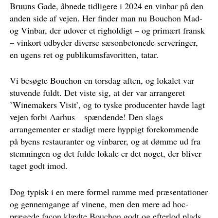
Bruuns Gade, åbnede tidligere i 2024 en vinbar på den
anden side af vejen. Her finder man nu Bouchon Mad-
og Vinbar, der udover et righoldigt – og primært fransk
– vinkort udbyder diverse sæsonbetonede serveringer,
en ugens ret og publikumsfavoritten, tatar.
Vi besøgte Bouchon en torsdag aften, og lokalet var
stuvende fuldt. Det viste sig, at der var arrangeret
’Winemakers Visit’, og to tyske producenter havde lagt
vejen forbi Aarhus – spændende! Den slags
arrangementer er stadigt mere hyppigt forekommende
på byens restauranter og vinbarer, og at dømme ud fra
stemningen og det fulde lokale er det noget, der bliver
taget godt imod.
Dog typisk i en mere formel ramme med præsentationer
og gennemgange af vinene, men den mere ad hoc-
prægede facon klædte Bouchon godt og efterlod plads