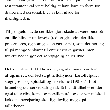
restauranter skal være heldig at have bare en form for
dialog med personalet, er vi kun glade for
ihærdigheden.
Til gengæld havde det ikke gjort skade at være budt på
en lille blinder undervejs (red. et glas vin, der ikke
præsenteres, og som gæsten gætter på), som det hør sig
til på mange vinbarer til entusiastiske gæster, men
trække nedad gør det selvfølgelig heller ikke.
Det var blevet tid til hovedret, og alle mand var fristet
af ugens ret, der lød stegt helleflynder, kartoffelpuré,
stegt grøn- og spidskål og fiskefumé (198 kr.). Flot
brunet og udmærket saftig fisk lå blandt tilbehøret, der
også talte ribs, karse og persillepuré, og der var måske i
kokkens begejstring sket lige lovligt meget på
tallerkenen.