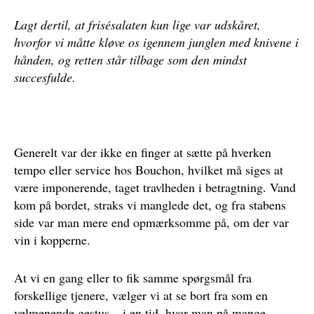
Lagt dertil, at frisésalaten kun lige var udskåret,
hvorfor vi måtte kløve os igennem junglen med knivene i
hånden, og retten står tilbage som den mindst
succesfulde.
Generelt var der ikke en finger at sætte på hverken
tempo eller service hos Bouchon, hvilket må siges at
være imponerende, taget travlheden i betragtning. Vand
kom på bordet, straks vi manglede det, og fra stabens
side var man mere end opmærksomme på, om der var
vin i kopperne.
At vi en gang eller to fik samme spørgsmål fra
forskellige tjenere, vælger vi at se bort fra som en
velmenende gestus – i en tid, hvor man på mange