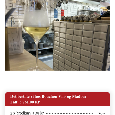
Det bestilte vi hos Bouchon Vin- og Madbar
I alt:
5.761.00
Kr.
2 x brødkurv á 38 kr.
76,-