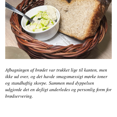
1 fl. Gebrüder Mathis, chardonnay fra
enkeltmarken St. Morand i 2023
800,-
1 fl. Gebrüder Mathis, Spätburgunder Hohrain
2021
800,-
1. fl. Bonnardot, Hautes Cotes de Beaune 2022
650,-
3 gl. tre glas Rotem Mounir Saouma, INOPIA, á
Afbagningen af brødet var trukket lige til kanten, men
170 kr. glasset
510,-
ikke ud over, og det havde smagsmæssigt mørke toner
og standhaftig skorpe. Sammen med dyppelsen
3 gl. gamay fra Savoie-regionen á 115 kr. glasset
345,-
udgjorde det en dejligt anderledes og personlig form for
brødservering.
1 fl. Pinot Noir fra Gebrüder Mathis
500,-