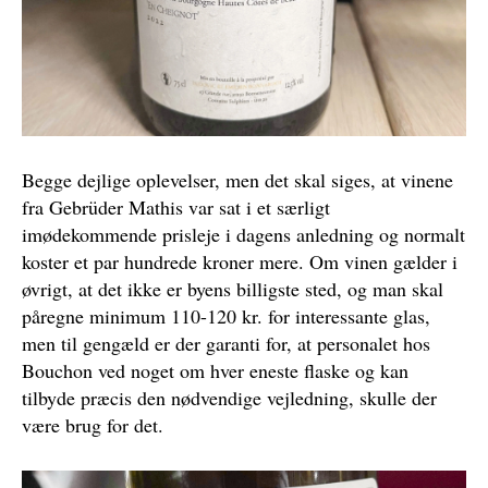
indrettet, der er højt til loftet, og ved køkkenet er
der mulighed for at sidde i baren og betragte de
dygtige – og snakkesalige – kokke gøre deres
gerning.
Vinkortet rummer mange spændende flasker, og
der er hyppig udskiftning på listen over vine på
Begge dejlige oplevelser, men det skal siges, at vinene
glas. Det er dog svært at finde mere interessante
fra Gebrüder Mathis var sat i et særligt
glas til under 110-120 kr., hvilket man skal være
imødekommende prisleje i dagens anledning og normalt
forberedt på, ligesom stedet ikke udbyder
rendyrkede naturvine af den slags, der findes
koster et par hundrede kroner mere. Om vinen gælder i
enkelte andre steder i byen. Til gengæld tilbydes
øvrigt, at det ikke er byens billigste sted, og man skal
god vejledning i forhold til vinstil og præference,
påregne minimum 110-120 kr. for interessante glas,
og det skal nok lykkedes at finde noget, der falder
men til gengæld er der garanti for, at personalet hos
i ens smag.
Bouchon ved noget om hver eneste flaske og kan
tilbyde præcis den nødvendige vejledning, skulle der
Taget råvarernes kvalitet og den skarpe
være brug for det.
tilberedning i betragtning, er maden meget rimeligt
prissat. Særligt med ”ugens ret” kan man være
heldig at få stor værdi for pengene, afhængig af