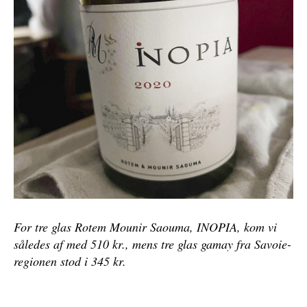
den givne uge.
Der er desværre ikke mulighed for at sidde ude,
når ellers bortset fra en bænk, der er tilgængelig i
sommermånederne. Nogen løsning på problemet
er der næppe, da vi befinder os i et kryds på
hjørnet mellem Jægergårdsgade og M.P. Bruuns
Gade, men er man til at sidde på en terrasse og
drikke sin champagne, skal det gøres andetsteds.
For tre glas Rotem Mounir Saouma, INOPIA, kom vi
således af med 510 kr.,
mens tre glas gamay fra Savoie-
regionen stod i 345 kr.