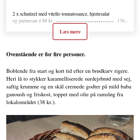
2 x schnitzel med vitello tonnatosauce, hjertesalat
og parmesan á 88 kr.
176,-
Læs mere
Franskklassikeren poireau vinaigrette
78,-
Confiterede vagtellår med sprøde croutoner og
Ovenstående er for fire personer.
kryddersmør
98,-
Boblende fra start og kort tid efter en brødkurv rigere.
4 x ristet blæksprutte, sauce vinaigrette og frisé á
Heri lå to stykker karamelliserede surdejsbrød med sej,
130 kr.
512,-
saftig krumme og en skål cremede godter på mild baba
ganoush og friskost, toppet med olie på ramsløg fra
3 x ugens ret, stegt helleflynder á 198 kr.
594,-
lokalområdet (38 kr.).
3 x Bouchons stegte foie gras med stikkelsbær og
gastrique á 148 kr.
444,-
Tatar
178,-