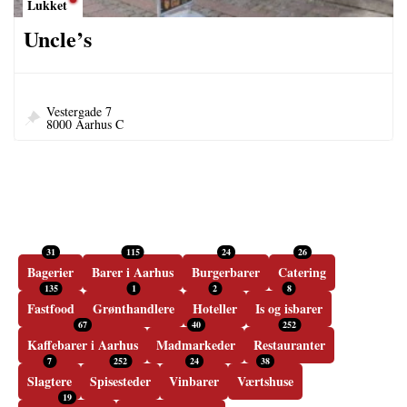
Lukket
Uncle’s
Vestergade 7
8000 Aarhus C
31
115
24
26
Bagerier
Barer i Aarhus
Burgerbarer
Catering
135
1
2
8
Fastfood
Grønthandlere
Hoteller
Is og isbarer
67
40
252
Kaffebarer i Aarhus
Madmarkeder
Restauranter
7
252
24
38
Slagtere
Spisesteder
Vinbarer
Værtshuse
19