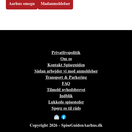
Aarhus omegn
Madanmeldelser
Privatlivspolitik
Om os
Kontakt Spiseguiden
Sådan arbejder vi med anmeldelser
Transport & Parkering
FAQ
Tilmeld nyhedsbrevet
Indblik
Lukkede spisesteder
Spørg os til råds
Copyright 2026 - SpiseGuidenAarhus.dk