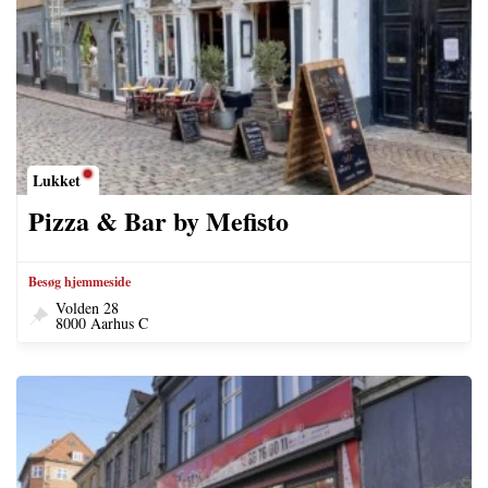
Lukket
Pizza & Bar by Mefisto
Besøg hjemmeside
Volden 28
8000 Aarhus C