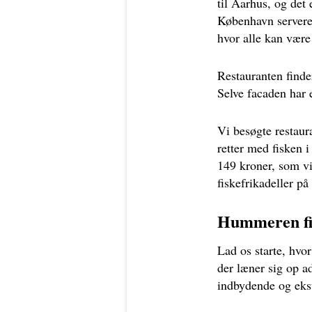
til Aarhus, og det
København serveret
hvor alle kan vær
Restauranten finde
Selve facaden har 
Vi besøgte restaura
retter med fisken
149 kroner, som vi 
fiskefrikadeller på
Hummeren fik
Lad os starte, hvo
der læner sig op a
indbydende og eks