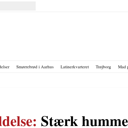
elser
Smørrebrød i Aarhus
Latinerkvarteret
Trøjborg
Mad 
delse:
Stærk hummer