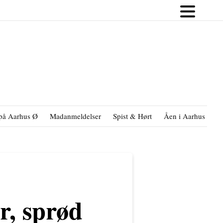
på Aarhus Ø
Madanmeldelser
Spist & Hørt
Åen i Aarhus
B
, sprød