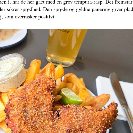
isken i, har de her gået med en grov tempura-rasp. Det fremstår
 der sikrer sprødhed. Den sprøde og gyldne panering giver plads
j, som overrasker positivt.