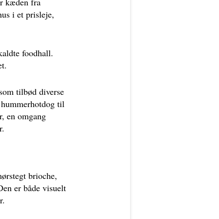
ar kæden fra
s i et prisleje,
aldte foodhall.
t.
 som tilbød diverse
s hummerhotdog til
ner, en omgang
r.
ørstegt brioche,
Den er både visuelt
r.