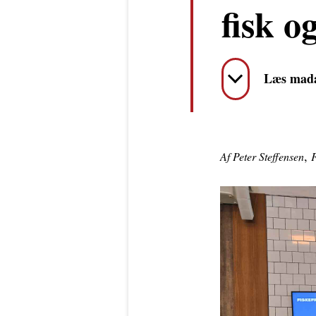
fisk o
Læs mada
,
Af Peter Steffensen
F