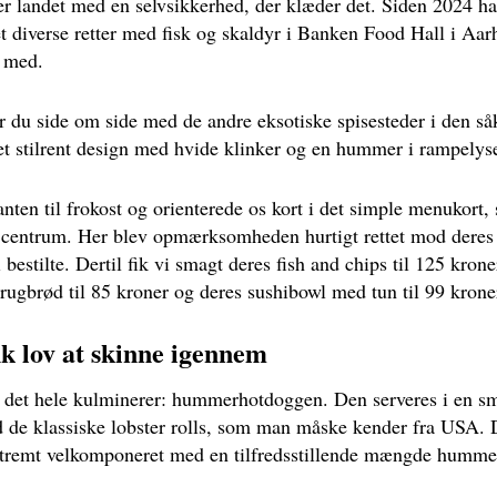
 er landet med en selvsikkerhed, der klæder det. Siden 2024 h
 diverse retter med fisk og skaldyr i Banken Food Hall i Aarhu
e med.
r du side om side med de andre eksotiske spisesteder i den såk
et stilrent design med hvide klinker og en hummer i rampelyse
nten til frokost og orienterede os kort i det simple menukort,
 i centrum. Her blev opmærksomheden hurtigt rettet mod dere
bestilte. Dertil fik vi smagt deres fish and chips til 125 kro
 rugbrød til 85 kroner og deres sushibowl med tun til 99 krone
 lov at skinne igennem
r det hele kulminerer: hummerhotdoggen. Den serveres i en sm
d de klassiske lobster rolls, som man måske kender fra USA. 
tremt velkomponeret med en tilfredsstillende mængde humme