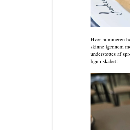
Hvor hummeren hos 
skinne igennem me
understøttes af sp
lige i skabet!