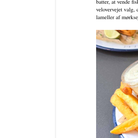
batter, at vende f
velovervejet valg,
lameller af mørkse