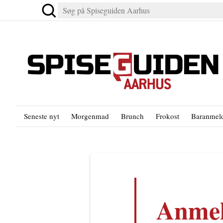
Seneste nyt
Morgenmad
Brunch
Frokost
Baranmeld
Anmel