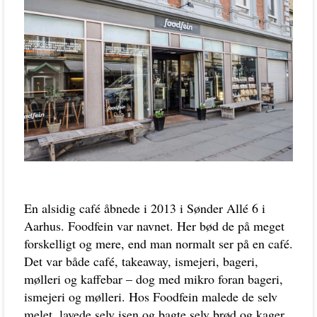
En alsidig café åbnede i 2013 i Sønder Allé 6 i
Aarhus. Foodfein var navnet. Her bød de på meget
forskelligt og mere, end man normalt ser på en café.
Det var både café, takeaway, ismejeri, bageri,
mølleri og kaffebar – dog med mikro foran bageri,
ismejeri og mølleri. Hos Foodfein malede de selv
melet, lavede selv isen og bagte selv brød og kager.