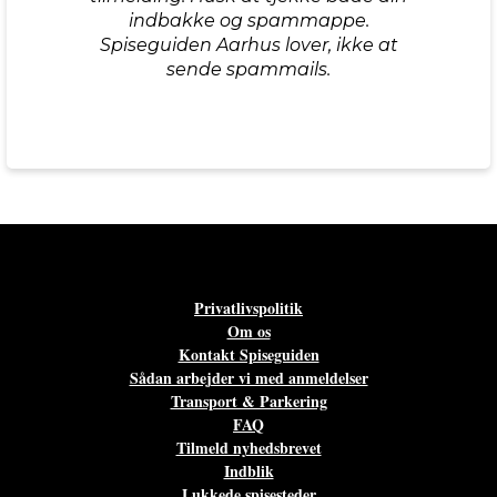
indbakke og spammappe.
Spiseguiden Aarhus lover, ikke at
sende spammails.
Privatlivspolitik
Om os
Kontakt Spiseguiden
Sådan arbejder vi med anmeldelser
Transport & Parkering
FAQ
Tilmeld nyhedsbrevet
Indblik
Lukkede spisesteder