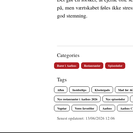
på, men værtskabet føles ikke stres
god stemning.
Categories
Barer i Aarhus
Restauranter
Spisesteder
Tags
Aften
Insidertips
Klostergade
Mad før A
Nye restauranter i Aarhus 2026
Nye spisesteder
Vegetar
Vores favoritter
Aarhus
Aarhus C
Senest opdateret: 13/06/2026 12:06