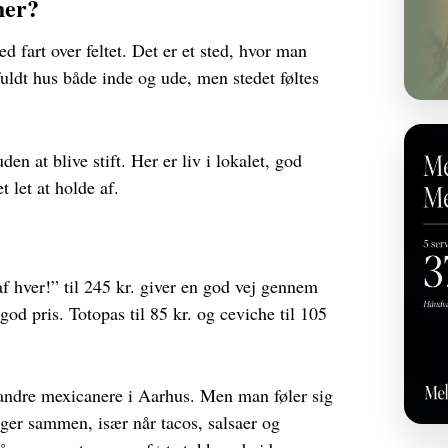
her?
fart over feltet. Det er et sted, hvor man
uldt hus både inde og ude, men stedet føltes
en at blive stift. Her er liv i lokalet, god
t let at holde af.
af hver!” til 245 kr. giver en god vej gennem
od pris. Totopas til 85 kr. og ceviche til 105
il andre mexicanere i Aarhus. Men man føler sig
nger sammen, især når tacos, salsaer og