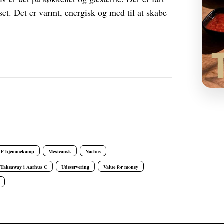
set. Det er varmt, energisk og med til at skabe
GF hjemmekamp
Mexicansk
Nachos
Takeaway i Aarhus C
Udeservering
Value for money