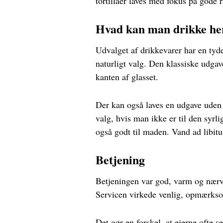
tortillaer laves med fokus på gode 
Hvad kan man drikke he
Udvalget af drikkevarer har en tyd
naturligt valg. Den klassiske udgav
kanten af glasset.
Der kan også laves en udgave uden
valg, hvis man ikke er til den syr
også godt til maden. Vand ad libitu
Betjening
Betjeningen var god, varm og nærvæ
Servicen virkede venlig, opmærk
Det gør en forskel, at ejerne ofte s