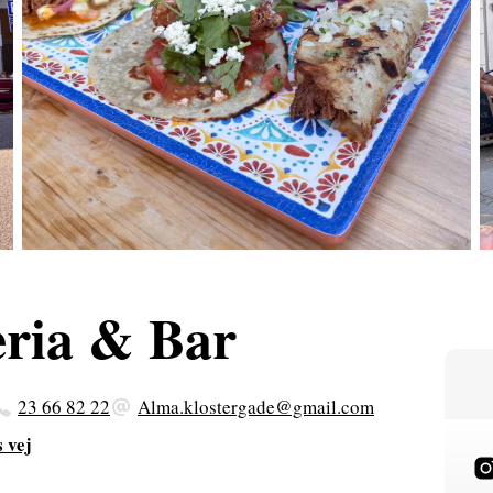
ria & Bar
23 66 82 22
Alma.klostergade@gmail.com
s vej