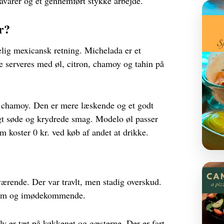
råvarer og et gennemført stykke arbejde.
r?
elig mexicansk retning. Michelada er et
e serveres med øl, citron, chamoy og tahin på
 chamoy. Den er mere læskende og et godt
ligt søde og krydrede smag. Modelo øl passer
m koster 0 kr. ved køb af andet at drikke.
rende. Der var travlt, men stadig overskud.
som og imødekommende.
elv er tæt på køkkenet og gæsterne. Der er fart