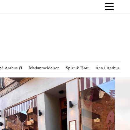
på Aarhus Ø
Madanmeldelser
Spist & Hørt
Åen i Aarhus
B