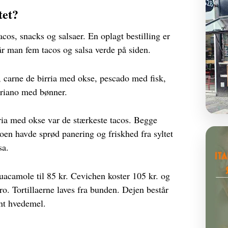
tet?
os, snacks og salsaer. En oplagt bestilling er
får man fem tacos og salsa verde på siden.
, carne de birria med okse, pescado med fisk,
tariano med bønner.
ria med okse var de stærkeste tacos. Begge
oen havde sprød panering og friskhed fra syltet
sa.
uacamole til 85 kr. Cevichen koster 105 kr. og
o. Tortillaerne laves fra bunden. Dejen består
nt hvedemel.