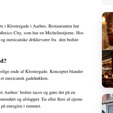
s i Klostergade i Aarhus. Restauranten har
i Mexico City, som har en Michelinstjerne. Hos
r og mexicanske drikkevarer fra den bedste
ed?
olige ende af Klostergade. Konceptet blander
a et mexicansk gadekøkken.
re Aarhus’ bedste tacos og gøre det på en
emført og afslappet. En eller flere af ejerne
 på energien i rummet.