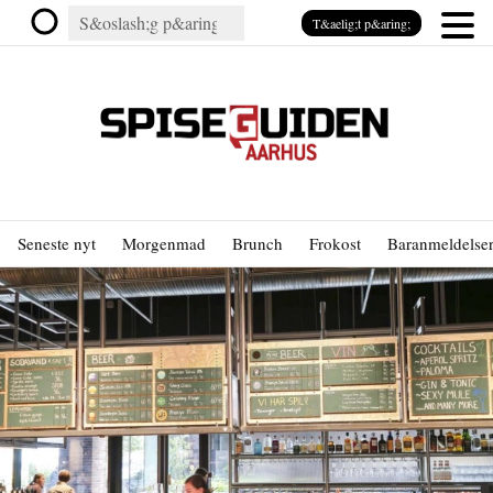
T&aelig;t p&aring;
Seneste nyt
Morgenmad
Brunch
Frokost
Baranmeldelse