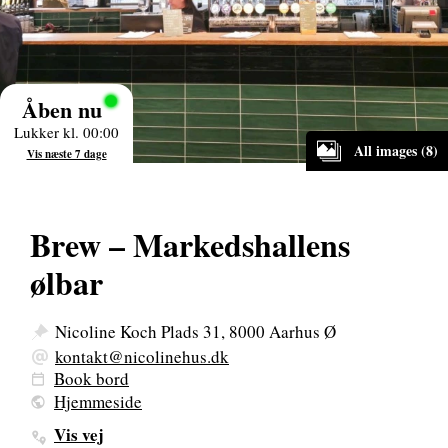
Åben nu
Lukker kl. 00:00
All images (8)
Vis næste 7 dage
Brew – Markedshallens
ølbar
Nicoline Koch Plads 31, 8000 Aarhus Ø
kontakt@nicolinehus.dk
Book bord
Hjemmeside
Vis vej