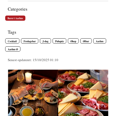
Categories
Barer i Aarhus
Tags
Cocktail
Fredagsbar
J-dag
Pubquiz
Øhop
Ølbar
Aarhus
Aarhus Ø
Senest opdateret: 15/10/2025 01:10