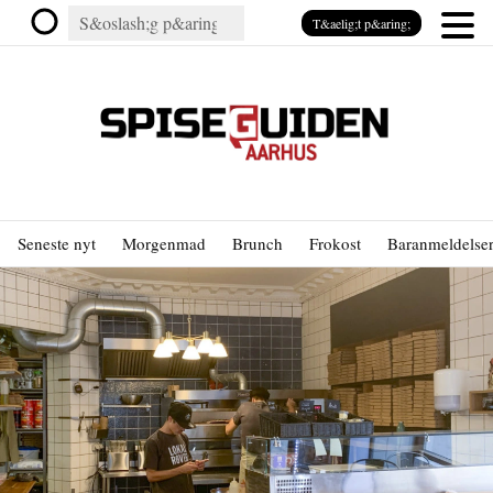
T&aelig;t p&aring;
Seneste nyt
Morgenmad
Brunch
Frokost
Baranmeldelse