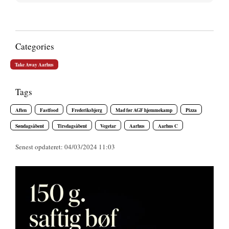
Categories
Take Away Aarhus
Tags
Aften
Fastfood
Frederiksbjerg
Mad før AGF hjemmekamp
Pizza
Søndagsåbent
Tirsdagsåbent
Vegetar
Aarhus
Aarhus C
Senest opdateret: 04/03/2024 11:03