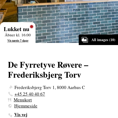
Lukket nu
Åbner kl. 16:00
All images (10)
Vis næste 7 dage
De Fyrretyve Røvere –
Frederiksbjerg Torv
Frederiksbjerg Torv 1, 8000 Aarhus C
+45 25 40 40 67
Menukort
Hjemmeside
Vis vej