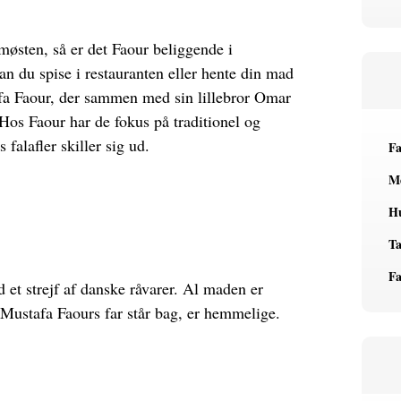
østen, så er det Faour beliggende i
n du spise i restauranten eller hente din mad
fa Faour, der sammen med sin lillebror Omar
Hos Faour har de fokus på traditionel og
 falafler skiller sig ud.
Fa
Me
H
Ta
Fa
 et strejf af danske råvarer. Al maden er
 Mustafa Faours far står bag, er hemmelige.