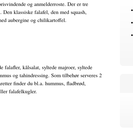
prisvindende og anmelderroste. Der er tre
m. Den klassiske falafel, den med squash,
med aubergine og chilikartoffel.
falafler, kålsalat, syltede majroer, syltede
mmus og tahindressing. Som tilbehør serveres 2
retter finder du bl.a. hummus, fladbrød,
ller falafelkugler.