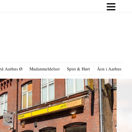
på Aarhus Ø
Madanmeldelser
Spist & Hørt
Åen i Aarhus
B