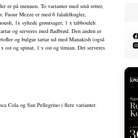
 der er på menuen. To varianter med små retter,
er. Faour Mezze er med 6 falafelkugler,
oush, 1x syltede grøntsager, 1 x tabbouleh
r tartar og serveres med fladbrød. Den anden er
artofler og bulgur tartar ud med Manakish (også
x ost og spinat, 1 x ost og timian. Det serveres
oca Cola og San Pellegrino i flere varianter.