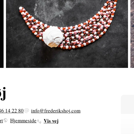
j
86 14 22 80
info@frederikshoj.com
rt
Hjemmeside
Vis vej