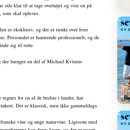
 står klar til at tage overtøjet og vise en på
, som skal opleves.
len er eksklusiv, og der er tænkt over hver
me. Personalet er hamrende professionelt, og de
nde sig til rette.
og der hænger en del af Michael Kviums
 regnes for en af de bedste i landet, har
 vinkort. Det er klassisk, men ikke gammeldags.
ke franske vine og unge naturvine. Ligesom med
mmeliererne kan deres kram, og der er noget