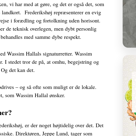
ken, vi har med at gøre, og det er også det, som
ke landkort.
Frederikshøj repræsenterer en evig
rejse i forædling og fortolkning uden horisont.
ber de teknisk overlegen, men dybt personlig
r behandles med samme dybe respekt.
med Wassim Hallals signaturretter. Wassim
r. I stedet tror de på, at omhu, begejstring og
Og det kan det.
drives – og så ofte som muligt er de lokale.
et, som Wassim Hallal ønsker.
her?
erikshøj, er der noget højtidelig over det. Det
ssiske. Direktøren, Jeppe Lund, tager som