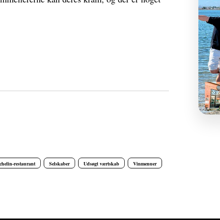
chelin-restaurant
Selskaber
Udsøgt værtskab
Vinmenuer