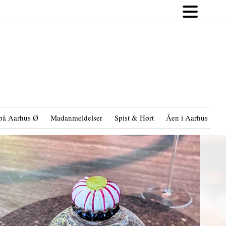
på Aarhus Ø
Madanmeldelser
Spist & Hørt
Åen i Aarhus
B