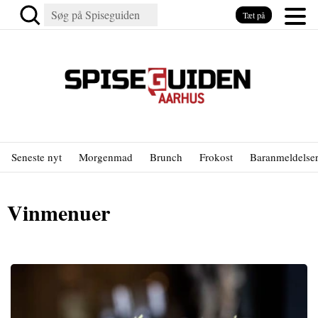
Tæt på
Seneste nyt
Morgenmad
Brunch
Frokost
Baranmeldelse
Vinmenuer