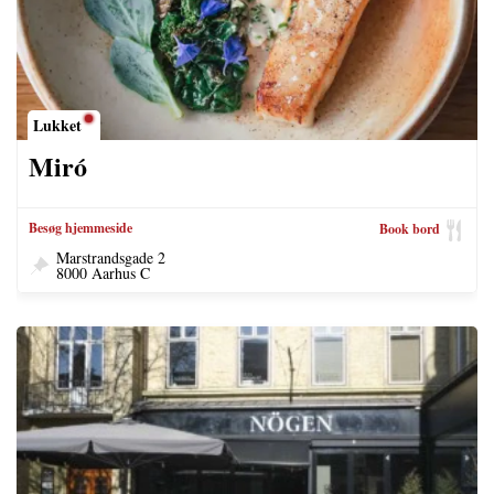
Lukket
Miró
Besøg hjemmeside
Book bord
Marstrandsgade 2
8000 Aarhus C