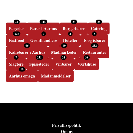
31
115
24
26
Bagerier
Barer i Aarhus
Burgerbarer
Catering
135
1
2
8
Fastfood
Grønthandlere
Hoteller
Is og isbarer
66
40
252
Kaffebarer i Aarhus
Madmarkeder
Restauranter
7
251
24
38
Slagtere
Spisesteder
Vinbarer
Værtshuse
19
Aarhus omegn
Madanmeldelser
Privatlivspolitik
Om os