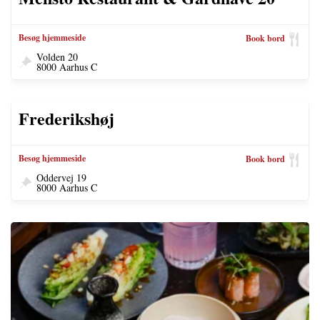
Besøg hjemmeside
Book bord
Volden 20
8000 Aarhus C
Lukket
Frederikshøj
Besøg hjemmeside
Book bord
Oddervej 19
8000 Aarhus C