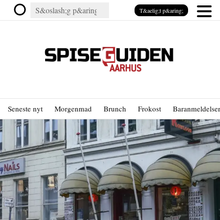
T&aelig;t p&aring;
Seneste nyt
Morgenmad
Brunch
Frokost
Baranmeldelse