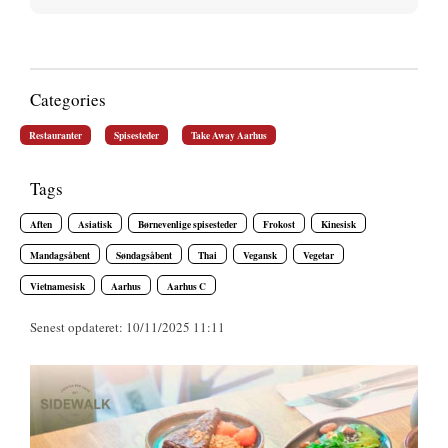
Categories
Restauranter
Spisesteder
Take Away Aarhus
Tags
Aften
Asiatisk
Børnevenlige spisesteder
Frokost
Kinesisk
Mandagsåbent
Søndagsåbent
Thai
Vegansk
Vegetar
Vietnamesisk
Aarhus
Aarhus C
Senest opdateret: 10/11/2025 11:11