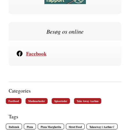
Besøg os online
Facebook
Categories
Fastfood
Madmarkeder
Spisesteder
Take Away Aarhus
Tags
Italiensk
Pizza
Pizza Margherita
Street Food
Takeaway i Aarhus C