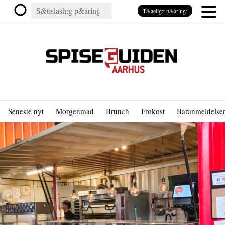
T&aelig;t p&aring;
Seneste nyt
Morgenmad
Brunch
Frokost
Baranmeldelse