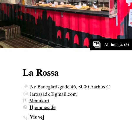
All images (3)
La Rossa
Ny Banegårdsgade 46, 8000 Aarhus C
larossadk@gmail.com
Menukort
Hjemmeside
Vis vej