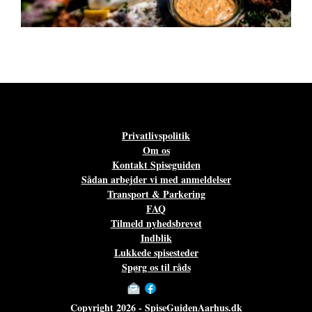
Privatlivspolitik
Om os
Kontakt Spiseguiden
Sådan arbejder vi med anmeldelser
Transport & Parkering
FAQ
Tilmeld nyhedsbrevet
Indblik
Lukkede spisesteder
Spørg os til råds
Copyright 2026 - SpiseGuidenAarhus.dk