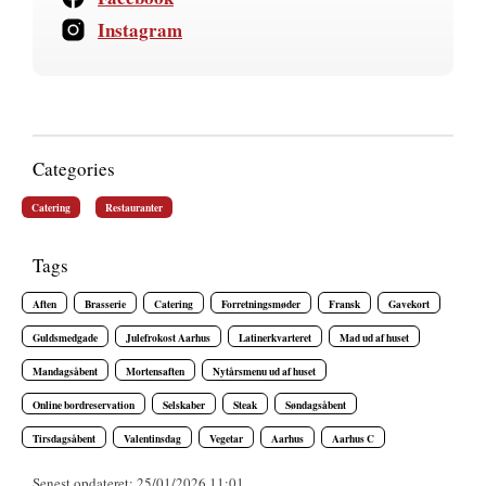
Instagram
Categories
Catering
Restauranter
Tags
Aften
Brasserie
Catering
Forretningsmøder
Fransk
Gavekort
Guldsmedgade
Julefrokost Aarhus
Latinerkvarteret
Mad ud af huset
Mandagsåbent
Mortensaften
Nytårsmenu ud af huset
Online bordreservation
Selskaber
Steak
Søndagsåbent
Tirsdagsåbent
Valentinsdag
Vegetar
Aarhus
Aarhus C
Senest opdateret: 25/01/2026 11:01