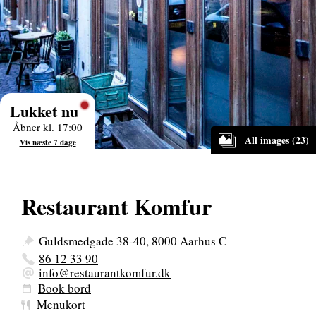
Lukket nu
Åbner kl. 17:00
All images (23)
Vis næste 7 dage
Restaurant Komfur
Guldsmedgade 38-40, 8000 Aarhus C
86 12 33 90
info@restaurantkomfur.dk
Book bord
Menukort