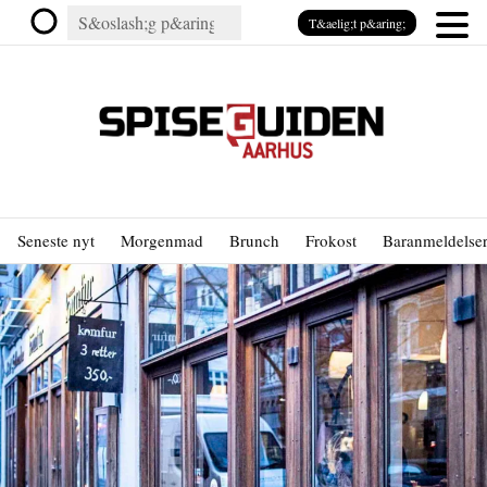
T&aelig;t p&aring;
Seneste nyt
Morgenmad
Brunch
Frokost
Baranmeldelse