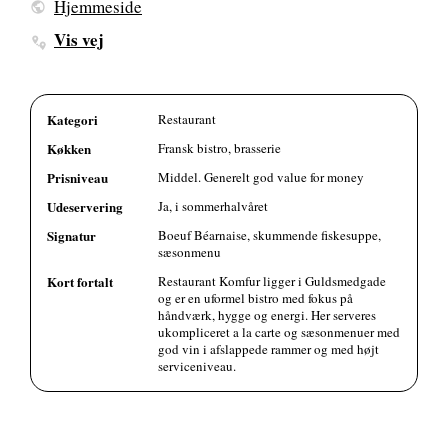
Hjemmeside
Vis vej
Kategori
Restaurant
Køkken
Fransk bistro, brasserie
Prisniveau
Middel. Generelt god value for money
Udeservering
Ja, i sommerhalvåret
Signatur
Boeuf Béarnaise, skummende fiskesuppe,
sæsonmenu
Kort fortalt
Restaurant Komfur ligger i Guldsmedgade
og er en uformel bistro med fokus på
håndværk, hygge og energi. Her serveres
ukompliceret a la carte og sæsonmenuer med
god vin i afslappede rammer og med højt
serviceniveau.