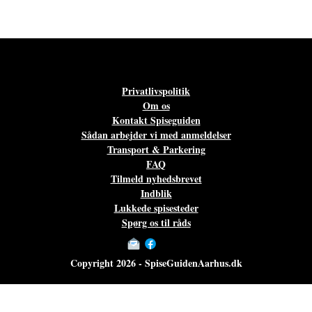
Privatlivspolitik
Om os
Kontakt Spiseguiden
Sådan arbejder vi med anmeldelser
Transport & Parkering
FAQ
Tilmeld nyhedsbrevet
Indblik
Lukkede spisesteder
Spørg os til råds
Copyright 2026 - SpiseGuidenAarhus.dk